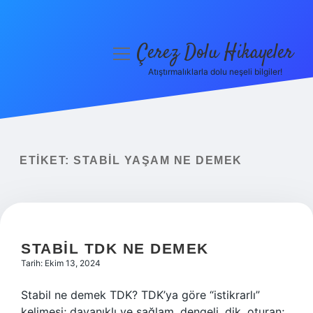
Çerez Dolu Hikayeler
menüyü
aç
Atıştırmalıklarla dolu neşeli bilgiler!
Anasayfa
Gizlilik Politikası
Yasal Uyarı
ETIKET:
STABIL YAŞAM NE DEMEK
Hakkımızda
STABIL TDK NE DEMEK
Tarih: Ekim 13, 2024
Stabil ne demek TDK? TDK’ya göre “istikrarlı”
kelimesi; dayanıklı ve sağlam, dengeli, dik, oturan;