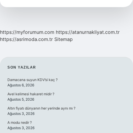
Demek
https://myforumum.com
https://atanurnakliyat.com.tr
https://asrimoda.com.tr
Sitemap
SIDEBAR
SON YAZILAR
Damacana suyun KDV’si kaç ?
Ağustos 6, 2026
Avel kelimesi hakaret midir ?
Ağustos 5, 2026
Altın fiyatı dünyanın her yerinde aynı mı ?
Ağustos 3, 2026
A modu nedir ?
Ağustos 3, 2026