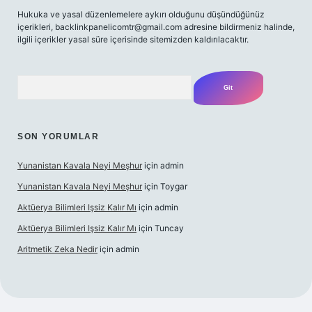
Hukuka ve yasal düzenlemelere aykırı olduğunu düşündüğünüz
içerikleri,
backlinkpanelicomtr@gmail.com
adresine bildirmeniz halinde,
ilgili içerikler yasal süre içerisinde sitemizden kaldırılacaktır.
Arama
SON YORUMLAR
Yunanistan Kavala Neyi Meşhur
için
admin
Yunanistan Kavala Neyi Meşhur
için
Toygar
Aktüerya Bilimleri Işsiz Kalır Mı
için
admin
Aktüerya Bilimleri Işsiz Kalır Mı
için
Tuncay
Aritmetik Zeka Nedir
için
admin