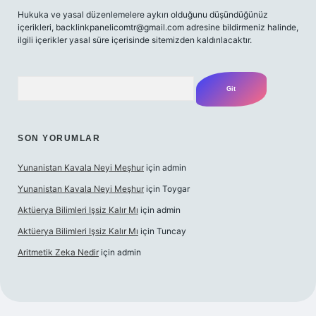
Hukuka ve yasal düzenlemelere aykırı olduğunu düşündüğünüz
içerikleri,
backlinkpanelicomtr@gmail.com
adresine bildirmeniz halinde,
ilgili içerikler yasal süre içerisinde sitemizden kaldırılacaktır.
Arama
SON YORUMLAR
Yunanistan Kavala Neyi Meşhur
için
admin
Yunanistan Kavala Neyi Meşhur
için
Toygar
Aktüerya Bilimleri Işsiz Kalır Mı
için
admin
Aktüerya Bilimleri Işsiz Kalır Mı
için
Tuncay
Aritmetik Zeka Nedir
için
admin