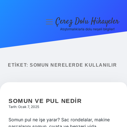
Çerez Dolu Hikayeler
menüyü
aç
Atıştırmalıklarla dolu neşeli bilgiler!
Anasayfa
Gizlilik Politikası
Yasal Uyarı
ETIKET:
SOMUN NERELERDE KULLANILIR
Hakkımızda
SOMUN VE PUL NEDIR
Tarih: Ocak 7, 2025
Somun pul ne işe yarar? Sac rondelalar, makine
parçalarını somun, cıvata ve benzeri vida