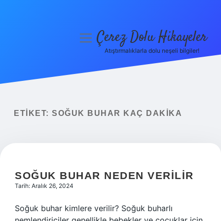
Çerez Dolu Hikayeler
menüyü
aç
Atıştırmalıklarla dolu neşeli bilgiler!
Anasayfa
Gizlilik Politikası
Yasal Uyarı
ETIKET:
SOĞUK BUHAR KAÇ DAKIKA
Hakkımızda
SOĞUK BUHAR NEDEN VERILIR
Tarih: Aralık 26, 2024
Soğuk buhar kimlere verilir? Soğuk buharlı
nemlendiriciler genellikle bebekler ve çocuklar için