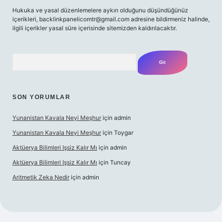
Hukuka ve yasal düzenlemelere aykırı olduğunu düşündüğünüz
içerikleri,
backlinkpanelicomtr@gmail.com
adresine bildirmeniz halinde,
ilgili içerikler yasal süre içerisinde sitemizden kaldırılacaktır.
Arama
SON YORUMLAR
Yunanistan Kavala Neyi Meşhur
için
admin
Yunanistan Kavala Neyi Meşhur
için
Toygar
Aktüerya Bilimleri Işsiz Kalır Mı
için
admin
Aktüerya Bilimleri Işsiz Kalır Mı
için
Tuncay
Aritmetik Zeka Nedir
için
admin