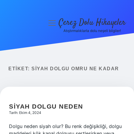
Çerez Dolu Hikayeler
menüyü
aç
Atıştırmalıklarla dolu neşeli bilgiler!
Anasayfa
Gizlilik Politikası
Yasal Uyarı
ETIKET:
SIYAH DOLGU OMRU NE KADAR
Hakkımızda
SIYAH DOLGU NEDEN
Tarih: Ekim 4, 2024
Dolgu neden siyah olur? Bu renk değişikliği, dolgu
maddeleri kök kanal dolgusu sertleşirken veya