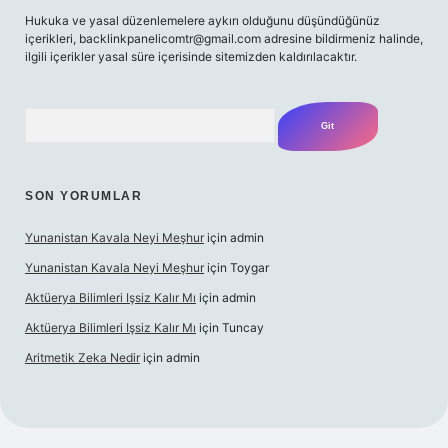
Hukuka ve yasal düzenlemelere aykırı olduğunu düşündüğünüz
içerikleri,
backlinkpanelicomtr@gmail.com
adresine bildirmeniz halinde,
ilgili içerikler yasal süre içerisinde sitemizden kaldırılacaktır.
Arama
SON YORUMLAR
Yunanistan Kavala Neyi Meşhur
için
admin
Yunanistan Kavala Neyi Meşhur
için
Toygar
Aktüerya Bilimleri Işsiz Kalır Mı
için
admin
Aktüerya Bilimleri Işsiz Kalır Mı
için
Tuncay
Aritmetik Zeka Nedir
için
admin