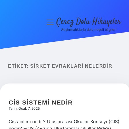
Çerez Dolu Hikayeler
menüyü
aç
Atıştırmalıklarla dolu neşeli bilgiler!
Anasayfa
Gizlilik Politikası
Yasal Uyarı
ETIKET:
SIRKET EVRAKLARI NELERDIR
Hakkımızda
CIS SISTEMI NEDIR
Tarih: Ocak 7, 2025
Cis açılımı nedir? Uluslararası Okullar Konseyi (CIS)
nedir? ECIS (Avrupa Uluslararası Okullar Birliği),