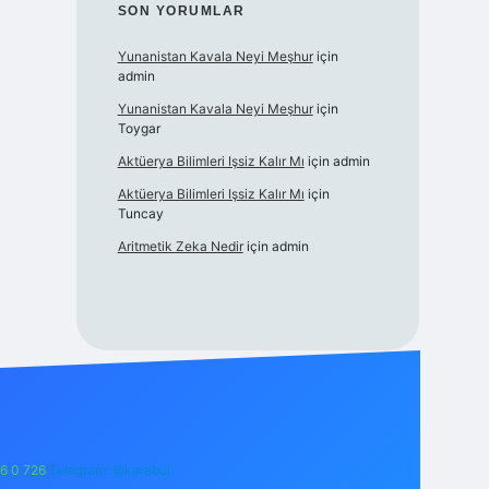
SON YORUMLAR
Yunanistan Kavala Neyi Meşhur
için
admin
Yunanistan Kavala Neyi Meşhur
için
Toygar
Aktüerya Bilimleri Işsiz Kalır Mı
için
admin
Aktüerya Bilimleri Işsiz Kalır Mı
için
Tuncay
Aritmetik Zeka Nedir
için
admin
6 0 726
Telegram: @karabul