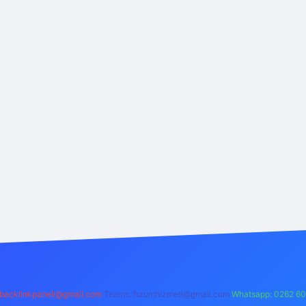
backlinkpaneli@gmail.com
Teams:
forumhizmeti@gmail.com
Whatsapp: 0262 60