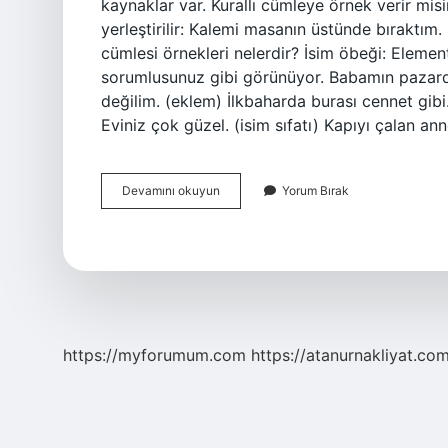
kaynaklar var. Kurallı cümleye örnek verir mi
yerleştirilir: Kalemi masanın üstünde bıraktım.
cümlesi örnekleri nelerdir? İsim öbeği: Eleme
sorumlusunuz gibi görünüyor. Babamın pazarda
değilim. (eklem) İlkbaharda burası cennet gib
Eviniz çok güzel. (isim sıfatı) Kapıyı çalan 
Kurallı
Devamını okuyun
Yorum Bırak
Bir
Isim
Cümlesi
Nedir
https://myforumum.com
https://atanurnakliyat.com