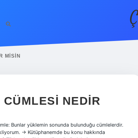
Ç
R MISIN
M CÜMLESI NEDIR
cümle: Bunlar yüklemin sonunda bulunduğu cümlelerdir.
ekliyorum. → Kütüphanemde bu konu hakkında