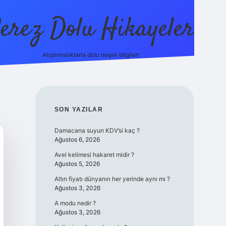
erez Dolu Hikayeler
Atıştırmalıklarla dolu neşeli bilgiler!
https://betexper.live
SIDEBAR
SON YAZILAR
Damacana suyun KDV’si kaç ?
Ağustos 6, 2026
Avel kelimesi hakaret midir ?
Ağustos 5, 2026
Altın fiyatı dünyanın her yerinde aynı mı ?
Ağustos 3, 2026
A modu nedir ?
Ağustos 3, 2026