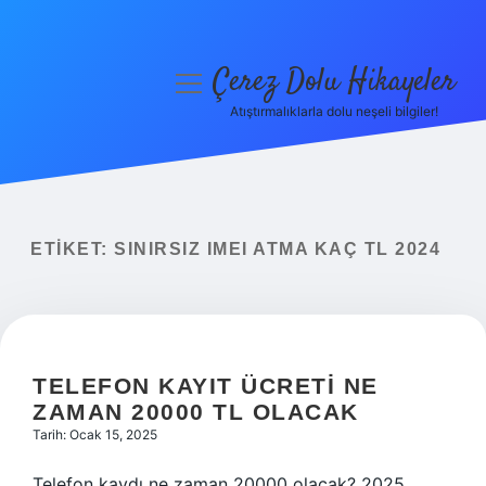
Çerez Dolu Hikayeler
menüyü
aç
Atıştırmalıklarla dolu neşeli bilgiler!
Anasayfa
Gizlilik Politikası
Yasal Uyarı
ETIKET:
SINIRSIZ IMEI ATMA KAÇ TL 2024
Hakkımızda
TELEFON KAYIT ÜCRETI NE
ZAMAN 20000 TL OLACAK
Tarih: Ocak 15, 2025
Telefon kaydı ne zaman 20000 olacak? 2025