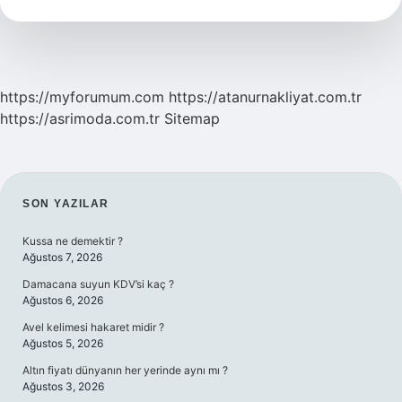
Ne
Zaman
20000
Tl
Olacak
https://myforumum.com
https://atanurnakliyat.com.tr
https://asrimoda.com.tr
Sitemap
SIDEBAR
SON YAZILAR
Kussa ne demektir ?
Ağustos 7, 2026
Damacana suyun KDV’si kaç ?
Ağustos 6, 2026
Avel kelimesi hakaret midir ?
Ağustos 5, 2026
Altın fiyatı dünyanın her yerinde aynı mı ?
Ağustos 3, 2026