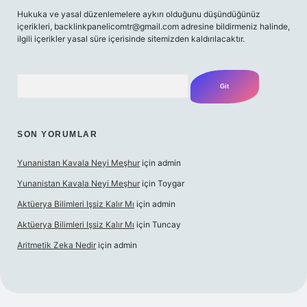
Hukuka ve yasal düzenlemelere aykırı olduğunu düşündüğünüz
içerikleri,
backlinkpanelicomtr@gmail.com
adresine bildirmeniz halinde,
ilgili içerikler yasal süre içerisinde sitemizden kaldırılacaktır.
Arama
SON YORUMLAR
Yunanistan Kavala Neyi Meşhur
için
admin
Yunanistan Kavala Neyi Meşhur
için
Toygar
Aktüerya Bilimleri Işsiz Kalır Mı
için
admin
Aktüerya Bilimleri Işsiz Kalır Mı
için
Tuncay
Aritmetik Zeka Nedir
için
admin