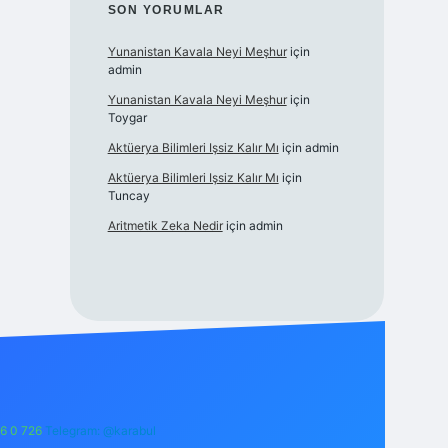
SON YORUMLAR
Yunanistan Kavala Neyi Meşhur
için
admin
Yunanistan Kavala Neyi Meşhur
için
Toygar
Aktüerya Bilimleri Işsiz Kalır Mı
için
admin
Aktüerya Bilimleri Işsiz Kalır Mı
için
Tuncay
Aritmetik Zeka Nedir
için
admin
6 0 726
Telegram: @karabul