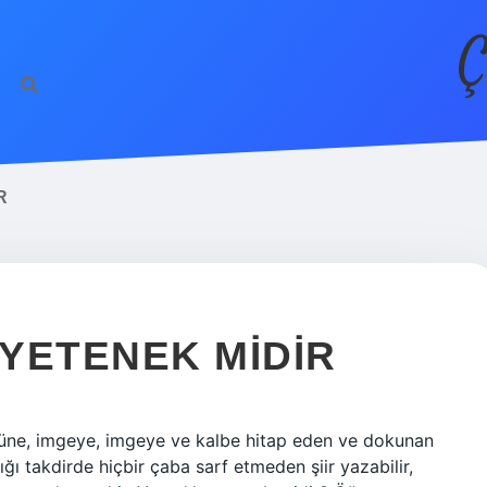
Ç
R
 YETENEK MIDIR
ücüne, imgeye, imgeye ve kalbe hitap eden ve dokunan
adığı takdirde hiçbir çaba sarf etmeden şiir yazabilir,