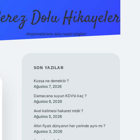
erez Dolu Hikayeler
Atıştırmalıklarla dolu neşeli bilgiler!
https://betexper.liv
SIDEBAR
SON YAZILAR
Kussa ne demektir ?
Ağustos 7, 2026
Damacana suyun KDV’si kaç ?
Ağustos 6, 2026
Avel kelimesi hakaret midir ?
Ağustos 5, 2026
Altın fiyatı dünyanın her yerinde aynı mı ?
Ağustos 3, 2026