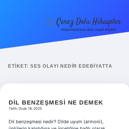
Çerez Dolu Hikayeler
menüyü
aç
Atıştırmalıklarla dolu neşeli bilgiler!
Anasayfa
Gizlilik Politikası
Yasal Uyarı
ETIKET:
SES OLAYI NEDIR EDEBIYATTA
Hakkımızda
DIL BENZEŞMESI NE DEMEK
Tarih: Ocak 18, 2025
Dil benzeşmesi nedir? Dilde uyum (armoni),
ünlülerin kalınlığına ve inceliğine bağlı olarak