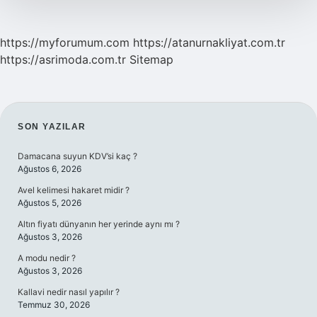
https://myforumum.com
https://atanurnakliyat.com.tr
https://asrimoda.com.tr
Sitemap
SIDEBAR
SON YAZILAR
Damacana suyun KDV’si kaç ?
Ağustos 6, 2026
Avel kelimesi hakaret midir ?
Ağustos 5, 2026
Altın fiyatı dünyanın her yerinde aynı mı ?
Ağustos 3, 2026
A modu nedir ?
Ağustos 3, 2026
Kallavi nedir nasıl yapılır ?
Temmuz 30, 2026