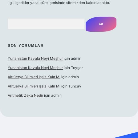
ilgili içerikler yasal süre içerisinde sitemizden kaldırılacaktır.
Arama
SON YORUMLAR
Yunanistan Kavala Neyi Meşhur
için
admin
Yunanistan Kavala Neyi Meşhur
için
Toygar
Aktüerya Bilimleri Işsiz Kalır Mı
için
admin
Aktüerya Bilimleri Işsiz Kalır Mı
için
Tuncay
Aritmetik Zeka Nedir
için
admin
exper.live/