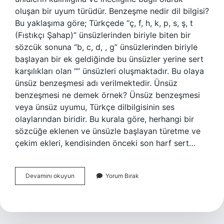
oluşan bir uyum türüdür. Benzeşme nedir dil bilgisi?
Bu yaklaşıma göre; Türkçede “ç, f, h, k, p, s, ş, t
(Fıstıkçı Şahap)” ünsüzlerinden biriyle biten bir
sözcük sonuna “b, c, d, , g” ünsüzlerinden biriyle
başlayan bir ek geldiğinde bu ünsüzler yerine sert
karşılıkları olan “” ünsüzleri oluşmaktadır. Bu olaya
ünsüz benzeşmesi adı verilmektedir. Ünsüz
benzeşmesi ne demek örnek? Ünsüz benzeşmesi
veya ünsüz uyumu, Türkçe dilbilgisinin ses
olaylarından biridir. Bu kurala göre, herhangi bir
sözcüğe eklenen ve ünsüzle başlayan türetme ve
çekim ekleri, kendisinden önceki son harf sert…
Dil
Devamını okuyun
Yorum Bırak
Benzeşmesi
Ne
Demek