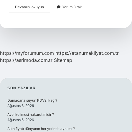
Senfoni
Devamını okuyun
Yorum Bırak
Orkestrası
Kaç
Kişiden
Oluşur
https://myforumum.com
https://atanurnakliyat.com.tr
https://asrimoda.com.tr
Sitemap
SIDEBAR
SON YAZILAR
Damacana suyun KDV’si kaç ?
Ağustos 6, 2026
Avel kelimesi hakaret midir ?
Ağustos 5, 2026
Altın fiyatı dünyanın her yerinde aynı mı ?