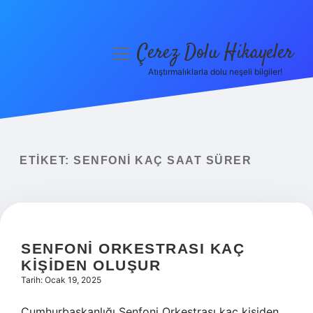
Çerez Dolu Hikayeler
menüyü
aç
Atıştırmalıklarla dolu neşeli bilgiler!
Anasayfa
Gizlilik Politikası
Yasal Uyarı
ETIKET:
SENFONI KAÇ SAAT SÜRER
Hakkımızda
SENFONI ORKESTRASI KAÇ
KIŞIDEN OLUŞUR
Tarih: Ocak 19, 2025
Cumhurbaşkanlığı Senfoni Orkestrası kaç kişiden