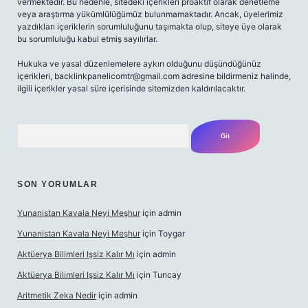
vermektedir. Bu nedenle, sitedeki içerikleri proaktif olarak denetleme
veya araştırma yükümlülüğümüz bulunmamaktadır. Ancak, üyelerimiz
yazdıkları içeriklerin sorumluluğunu taşımakta olup, siteye üye olarak
bu sorumluluğu kabul etmiş sayılırlar.
Hukuka ve yasal düzenlemelere aykırı olduğunu düşündüğünüz
içerikleri,
backlinkpanelicomtr@gmail.com
adresine bildirmeniz halinde,
ilgili içerikler yasal süre içerisinde sitemizden kaldırılacaktır.
Arama
SON YORUMLAR
Yunanistan Kavala Neyi Meşhur
için
admin
Yunanistan Kavala Neyi Meşhur
için
Toygar
Aktüerya Bilimleri Işsiz Kalır Mı
için
admin
Aktüerya Bilimleri Işsiz Kalır Mı
için
Tuncay
Aritmetik Zeka Nedir
için
admin