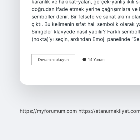
karanlık ve hakikat-yalan, gerçek-yanlış ikili s
doğrudan ifade etmek yerine çağrışımlara ve i
semboller denir. Bir felsefe ve sanat akımı ola
çıktı. Bu kelimenin sıfat hali sembolik olarak ya
Simgeler klavyede nasıl yapılır? Farklı sembo
(nokta)’yı seçin, ardından Emoji panelinde “S
Sembol
Devamını okuyun
14 Yorum
Nasıl
Yazılır
https://myforumum.com
https://atanurnakliyat.com