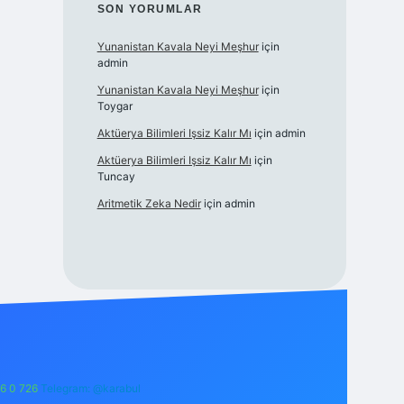
SON YORUMLAR
Yunanistan Kavala Neyi Meşhur
için
admin
Yunanistan Kavala Neyi Meşhur
için
Toygar
Aktüerya Bilimleri Işsiz Kalır Mı
için
admin
Aktüerya Bilimleri Işsiz Kalır Mı
için
Tuncay
Aritmetik Zeka Nedir
için
admin
6 0 726
Telegram: @karabul