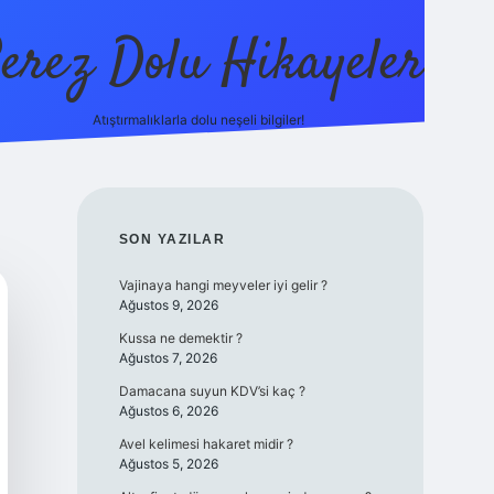
erez Dolu Hikayeler
Atıştırmalıklarla dolu neşeli bilgiler!
https://betexper.live
SIDEBAR
SON YAZILAR
Vajinaya hangi meyveler iyi gelir ?
Ağustos 9, 2026
Kussa ne demektir ?
Ağustos 7, 2026
Damacana suyun KDV’si kaç ?
Ağustos 6, 2026
Avel kelimesi hakaret midir ?
Ağustos 5, 2026