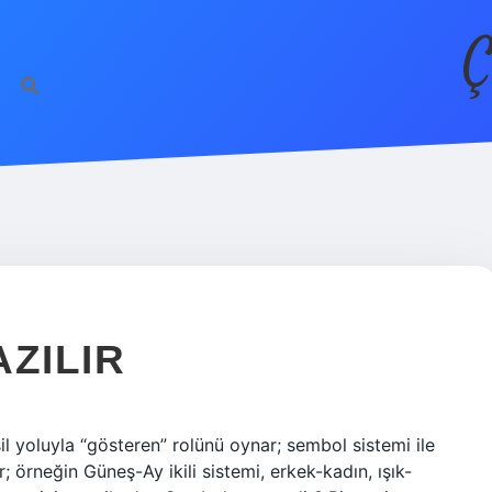
Ç
ZILIR
l yoluyla “gösteren” rolünü oynar; sembol sistemi ile
r; örneğin Güneş-Ay ikili sistemi, erkek-kadın, ışık-