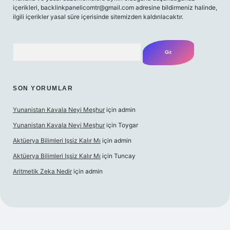
içerikleri,
backlinkpanelicomtr@gmail.com
adresine bildirmeniz halinde,
ilgili içerikler yasal süre içerisinde sitemizden kaldırılacaktır.
Arama
SON YORUMLAR
Yunanistan Kavala Neyi Meşhur
için
admin
Yunanistan Kavala Neyi Meşhur
için
Toygar
Aktüerya Bilimleri Işsiz Kalır Mı
için
admin
Aktüerya Bilimleri Işsiz Kalır Mı
için
Tuncay
Aritmetik Zeka Nedir
için
admin