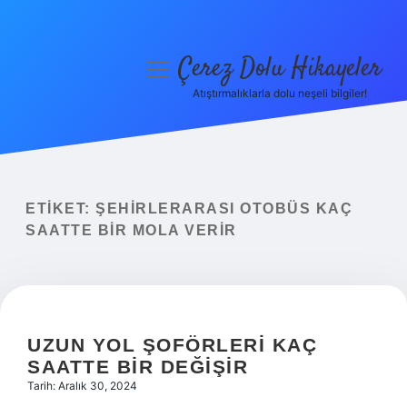
Çerez Dolu Hikayeler
menüyü
aç
Atıştırmalıklarla dolu neşeli bilgiler!
Anasayfa
Gizlilik Politikası
Yasal Uyarı
ETIKET:
ŞEHIRLERARASI OTOBÜS KAÇ
SAATTE BIR MOLA VERIR
Hakkımızda
UZUN YOL ŞOFÖRLERI KAÇ
SAATTE BIR DEĞIŞIR
Tarih: Aralık 30, 2024