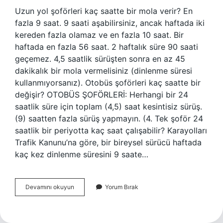
Uzun yol şoförleri kaç saatte bir mola verir? En
fazla 9 saat. 9 saati aşabilirsiniz, ancak haftada iki
kereden fazla olamaz ve en fazla 10 saat. Bir
haftada en fazla 56 saat. 2 haftalık süre 90 saati
geçemez. 4,5 saatlik sürüşten sonra en az 45
dakikalık bir mola vermelisiniz (dinlenme süresi
kullanmıyorsanız). Otobüs şoförleri kaç saatte bir
değişir? OTOBÜS ŞOFÖRLERİ: Herhangi bir 24
saatlik süre için toplam (4,5) saat kesintisiz sürüş.
(9) saatten fazla sürüş yapmayın. (4. Tek şoför 24
saatlik bir periyotta kaç saat çalışabilir? Karayolları
Trafik Kanunu’na göre, bir bireysel sürücü haftada
kaç kez dinlenme süresini 9 saate…
Uzun
Devamını okuyun
Yorum Bırak
Yol
Şoförleri
Kaç
Saatte