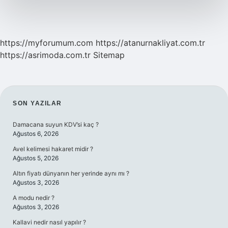
Bir
Değişir
https://myforumum.com
https://atanurnakliyat.com.tr
https://asrimoda.com.tr
Sitemap
SIDEBAR
SON YAZILAR
Damacana suyun KDV’si kaç ?
Ağustos 6, 2026
Avel kelimesi hakaret midir ?
Ağustos 5, 2026
Altın fiyatı dünyanın her yerinde aynı mı ?
Ağustos 3, 2026
A modu nedir ?
Ağustos 3, 2026
Kallavi nedir nasıl yapılır ?