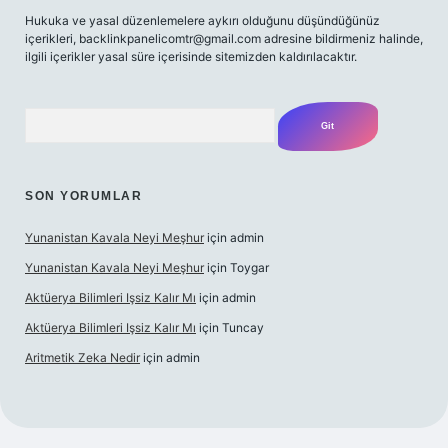
Hukuka ve yasal düzenlemelere aykırı olduğunu düşündüğünüz
içerikleri,
backlinkpanelicomtr@gmail.com
adresine bildirmeniz halinde,
ilgili içerikler yasal süre içerisinde sitemizden kaldırılacaktır.
Arama
SON YORUMLAR
Yunanistan Kavala Neyi Meşhur
için
admin
Yunanistan Kavala Neyi Meşhur
için
Toygar
Aktüerya Bilimleri Işsiz Kalır Mı
için
admin
Aktüerya Bilimleri Işsiz Kalır Mı
için
Tuncay
Aritmetik Zeka Nedir
için
admin