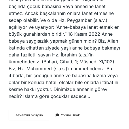
başında çocuk babasına veya annesine lanet
etmez. Ancak başkalarının onlara lanet etmesine
sebep olabilir. Ve o da Hz. Peygamber (s.a.v.)
açıklıyor ve uyarıyor: “Anne-babaya lanet etmek en
büyük günahlardan biridir.” 18 Kasım 2022 Anne
babaya saygısızlık yapmak günah mıdır? Biz, Allah
katında cihattan ziyade yaşlı anne babaya bakmayı
daha faziletli sayan Hz. İbrahim (a.s.)’in
ümmetindeniz. (Buhari, Cihad, 1; Müsned, XI/102)
Biz, Hz. Muhammed (s.a.s.)’in ümmetindeniz. Bu
itibarla, bir çocuğun anne ve babasına kızma veya
onlar bir konuda hatalı olsalar bile onlarla irtibatını
kesme hakkı yoktur. Dinimizde annenin görevi
nedir? İslam’a göre çocuklar sadece…
Dinimizde
Devamını okuyun
Yorum Bırak
Anneye
Saygısızlık