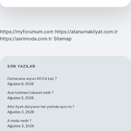
Nedir
https://myforumum.com
https://atanurnakliyat.com.tr
https://asrimoda.com.tr
Sitemap
SIDEBAR
SON YAZILAR
Damacana suyun KDV’si kaç ?
Ağustos 6, 2026
Avel kelimesi hakaret midir ?
Ağustos 5, 2026
Altın fiyatı dünyanın her yerinde aynı mı ?
Ağustos 3, 2026
A modu nedir ?
Ağustos 3, 2026