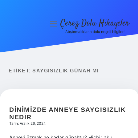
Çerez Dolu Hikayeler
menüyü
aç
Atıştırmalıklarla dolu neşeli bilgiler!
Anasayfa
Gizlilik Politikası
Yasal Uyarı
ETIKET:
SAYGISIZLIK GÜNAH MI
Hakkımızda
DINIMIZDE ANNEYE SAYGISIZLIK
NEDIR
Tarih: Aralık 26, 2024
Anneyi üzmek ne kadar günahtır? Hiçbir aklı