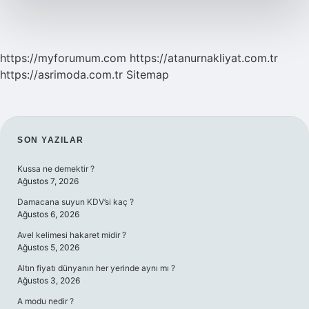
https://myforumum.com
https://atanurnakliyat.com.tr
https://asrimoda.com.tr
Sitemap
SIDEBAR
SON YAZILAR
Kussa ne demektir ?
Ağustos 7, 2026
Damacana suyun KDV’si kaç ?
Ağustos 6, 2026
Avel kelimesi hakaret midir ?
Ağustos 5, 2026
Altın fiyatı dünyanın her yerinde aynı mı ?
Ağustos 3, 2026
A modu nedir ?