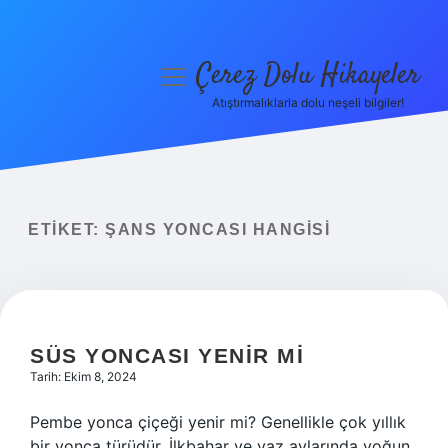
Çerez Dolu Hikayeler
menüyü
aç
Atıştırmalıklarla dolu neşeli bilgiler!
Anasayfa
Gizlilik Politikası
Yasal Uyarı
ETIKET:
ŞANS YONCASI HANGISI
Hakkımızda
SÜS YONCASI YENIR MI
Tarih: Ekim 8, 2024
Pembe yonca çiçeği yenir mi? Genellikle çok yıllık
bir yonca türüdür. İlkbahar ve yaz aylarında yoğun