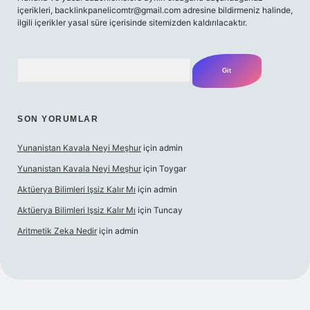
içerikleri,
backlinkpanelicomtr@gmail.com
adresine bildirmeniz halinde,
ilgili içerikler yasal süre içerisinde sitemizden kaldırılacaktır.
Arama
SON YORUMLAR
Yunanistan Kavala Neyi Meşhur
için
admin
Yunanistan Kavala Neyi Meşhur
için
Toygar
Aktüerya Bilimleri Işsiz Kalır Mı
için
admin
Aktüerya Bilimleri Işsiz Kalır Mı
için
Tuncay
Aritmetik Zeka Nedir
için
admin