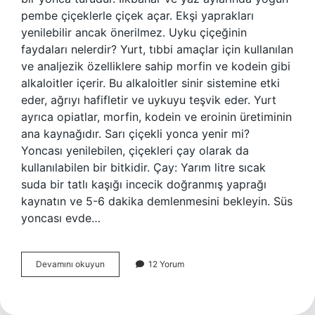
pembe çiçeklerle çiçek açar. Ekşi yaprakları
yenilebilir ancak önerilmez. Uyku çiçeğinin
faydaları nelerdir? Yurt, tıbbi amaçlar için kullanılan
ve analjezik özelliklere sahip morfin ve kodein gibi
alkaloitler içerir. Bu alkaloitler sinir sistemine etki
eder, ağrıyı hafifletir ve uykuyu teşvik eder. Yurt
ayrıca opiatlar, morfin, kodein ve eroinin üretiminin
ana kaynağıdır. Sarı çiçekli yonca yenir mi?
Yoncası yenilebilen, çiçekleri çay olarak da
kullanılabilen bir bitkidir. Çay: Yarım litre sıcak
suda bir tatlı kaşığı incecik doğranmış yaprağı
kaynatın ve 5-6 dakika demlenmesini bekleyin. Süs
yoncası evde…
Süs
Devamını okuyun
12 Yorum
Yoncası
Yenir
Mi