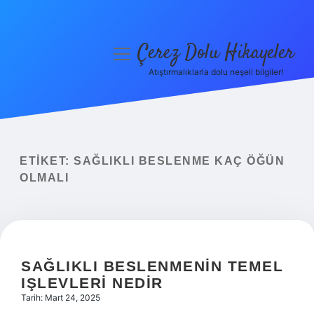
Çerez Dolu Hikayeler
menüyü
aç
Atıştırmalıklarla dolu neşeli bilgiler!
Anasayfa
Gizlilik Politikası
Yasal Uyarı
ETIKET:
SAĞLIKLI BESLENME KAÇ ÖĞÜN
OLMALI
Hakkımızda
SAĞLIKLI BESLENMENIN TEMEL
IŞLEVLERI NEDIR
Tarih: Mart 24, 2025