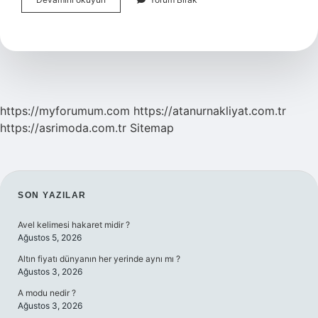
Beslenmenin
Temel
Işlevleri
Nedir
https://myforumum.com
https://atanurnakliyat.com.tr
https://asrimoda.com.tr
Sitemap
SIDEBAR
SON YAZILAR
Avel kelimesi hakaret midir ?
Ağustos 5, 2026
Altın fiyatı dünyanın her yerinde aynı mı ?
Ağustos 3, 2026
A modu nedir ?
Ağustos 3, 2026