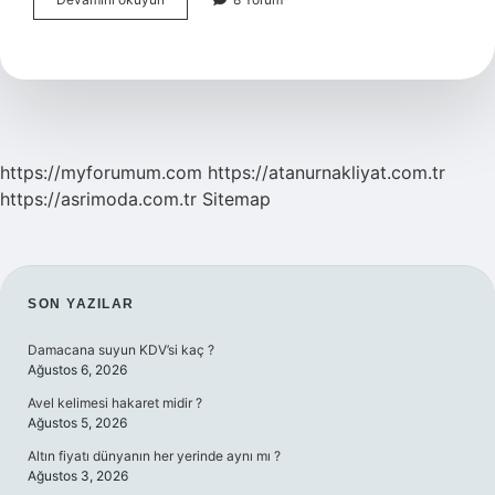
Olayı
Nedir
https://myforumum.com
https://atanurnakliyat.com.tr
https://asrimoda.com.tr
Sitemap
SIDEBAR
SON YAZILAR
Damacana suyun KDV’si kaç ?
Ağustos 6, 2026
Avel kelimesi hakaret midir ?
Ağustos 5, 2026
Altın fiyatı dünyanın her yerinde aynı mı ?
Ağustos 3, 2026