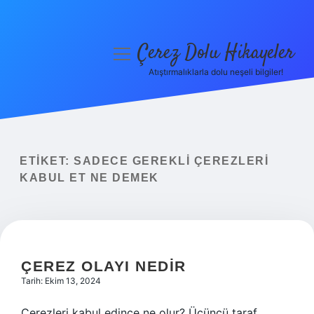
Çerez Dolu Hikayeler
menüyü
aç
Atıştırmalıklarla dolu neşeli bilgiler!
Anasayfa
Gizlilik Politikası
Yasal Uyarı
ETIKET:
SADECE GEREKLI ÇEREZLERI
KABUL ET NE DEMEK
Hakkımızda
ÇEREZ OLAYI NEDIR
Tarih: Ekim 13, 2024
Çerezleri kabul edince ne olur? Üçüncü taraf