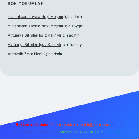
SON YORUMLAR
Yunanistan Kavala Neyi Meşhur
için
admin
Yunanistan Kavala Neyi Meşhur
için
Toygar
Aktüerya Bilimleri Işsiz Kalır Mı
için
admin
Aktüerya Bilimleri Işsiz Kalır Mı
için
Tuncay
Aritmetik Zeka Nedir
için
admin
exper.live/
Reklam ve İletişim:
E-mail:
backlinkpaneli@gmail.com
Teams:
forumhizmeti@gmail.com
Whatsapp: 0262 606 0 726
Telegram: