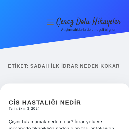
Çerez Dolu Hikayeler
menüyü
aç
Atıştırmalıklarla dolu neşeli bilgiler!
Anasayfa
Gizlilik Politikası
Yasal Uyarı
ETIKET:
SABAH ILK IDRAR NEDEN KOKAR
Hakkımızda
CIS HASTALIĞI NEDIR
Tarih: Ekim 3, 2024
Çişini tutamamak neden olur? İdrar yolu ve
mesanede tıkanıklığa neden olan taş, enfeksiyon