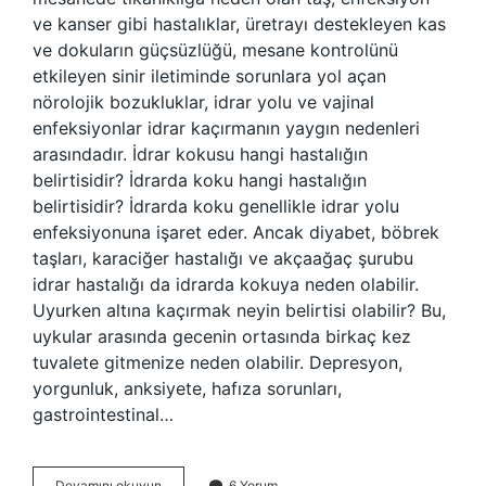
ve kanser gibi hastalıklar, üretrayı destekleyen kas
ve dokuların güçsüzlüğü, mesane kontrolünü
etkileyen sinir iletiminde sorunlara yol açan
nörolojik bozukluklar, idrar yolu ve vajinal
enfeksiyonlar idrar kaçırmanın yaygın nedenleri
arasındadır. İdrar kokusu hangi hastalığın
belirtisidir? İdrarda koku hangi hastalığın
belirtisidir? İdrarda koku genellikle idrar yolu
enfeksiyonuna işaret eder. Ancak diyabet, böbrek
taşları, karaciğer hastalığı ve akçaağaç şurubu
idrar hastalığı da idrarda kokuya neden olabilir.
Uyurken altına kaçırmak neyin belirtisi olabilir? Bu,
uykular arasında gecenin ortasında birkaç kez
tuvalete gitmenize neden olabilir. Depresyon,
yorgunluk, anksiyete, hafıza sorunları,
gastrointestinal…
Cis
Devamını okuyun
6 Yorum