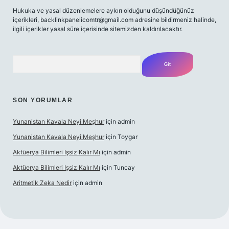
Hukuka ve yasal düzenlemelere aykırı olduğunu düşündüğünüz
içerikleri,
backlinkpanelicomtr@gmail.com
adresine bildirmeniz halinde,
ilgili içerikler yasal süre içerisinde sitemizden kaldırılacaktır.
Arama
SON YORUMLAR
Yunanistan Kavala Neyi Meşhur
için
admin
Yunanistan Kavala Neyi Meşhur
için
Toygar
Aktüerya Bilimleri Işsiz Kalır Mı
için
admin
Aktüerya Bilimleri Işsiz Kalır Mı
için
Tuncay
Aritmetik Zeka Nedir
için
admin