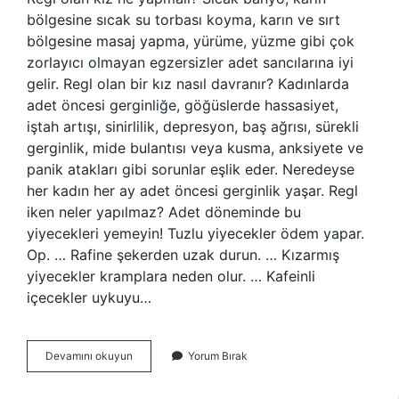
bölgesine sıcak su torbası koyma, karın ve sırt
bölgesine masaj yapma, yürüme, yüzme gibi çok
zorlayıcı olmayan egzersizler adet sancılarına iyi
gelir. Regl olan bir kız nasıl davranır? Kadınlarda
adet öncesi gerginliğe, göğüslerde hassasiyet,
iştah artışı, sinirlilik, depresyon, baş ağrısı, sürekli
gerginlik, mide bulantısı veya kusma, anksiyete ve
panik atakları gibi sorunlar eşlik eder. Neredeyse
her kadın her ay adet öncesi gerginlik yaşar. Regl
iken neler yapılmaz? Adet döneminde bu
yiyecekleri yemeyin! Tuzlu yiyecekler ödem yapar.
Op. … Rafine şekerden uzak durun. … Kızarmış
yiyecekler kramplara neden olur. … Kafeinli
içecekler uykuyu…
Regl
Devamını okuyun
Yorum Bırak
Olan
Bir