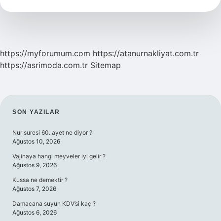
Kıza
Nasıl
Davranılır
https://myforumum.com
https://atanurnakliyat.com.tr
https://asrimoda.com.tr
Sitemap
SIDEBAR
SON YAZILAR
Nur suresi 60. ayet ne diyor ?
Ağustos 10, 2026
Vajinaya hangi meyveler iyi gelir ?
Ağustos 9, 2026
Kussa ne demektir ?
Ağustos 7, 2026
Damacana suyun KDV’si kaç ?
Ağustos 6, 2026