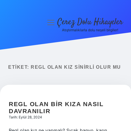
Çerez Dolu Hikayeler
menüyü
aç
Atıştırmalıklarla dolu neşeli bilgiler!
Anasayfa
Gizlilik Politikası
Yasal Uyarı
ETIKET:
REGL OLAN KIZ SINIRLI OLUR MU
Hakkımızda
REGL OLAN BIR KIZA NASIL
DAVRANILIR
Tarih: Eylül 28, 2024
Regl olan kız ne yapmalı? Sıcak banyo, karın