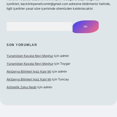
içerikleri,
backlinkpanelicomtr@gmail.com
adresine bildirmeniz halinde,
ilgili içerikler yasal süre içerisinde sitemizden kaldırılacaktır.
Arama
SON YORUMLAR
Yunanistan Kavala Neyi Meşhur
için
admin
Yunanistan Kavala Neyi Meşhur
için
Toygar
Aktüerya Bilimleri Işsiz Kalır Mı
için
admin
Aktüerya Bilimleri Işsiz Kalır Mı
için
Tuncay
Aritmetik Zeka Nedir
için
admin