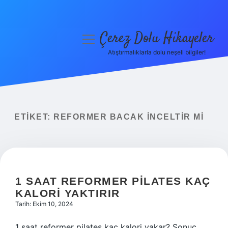
Çerez Dolu Hikayeler
menüyü
aç
Atıştırmalıklarla dolu neşeli bilgiler!
Anasayfa
Gizlilik Politikası
Yasal Uyarı
ETIKET:
REFORMER BACAK INCELTIR MI
Hakkımızda
1 SAAT REFORMER PILATES KAÇ
KALORI YAKTIRIR
Tarih: Ekim 10, 2024
1 saat reformer pilates kaç kalori yakar? Sonuç