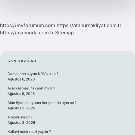
Kalori
Yaktırır
https://myforumum.com
https://atanurnakliyat.com.tr
https://asrimoda.com.tr
Sitemap
SIDEBAR
SON YAZILAR
Damacana suyun KDV’si kaç ?
Ağustos 6, 2026
Avel kelimesi hakaret midir ?
Ağustos 5, 2026
Altın fiyatı dünyanın her yerinde aynı mı ?
Ağustos 3, 2026
A modu nedir ?
Ağustos 3, 2026
Kallavi nedir nasıl yapılır ?