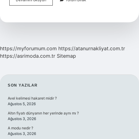
Kovalar
Için
Nasıl
Geçecek
https://myforumum.com
https://atanurnakliyat.com.tr
https://asrimoda.com.tr
Sitemap
SIDEBAR
SON YAZILAR
Avel kelimesi hakaret midir ?
Ağustos 5, 2026
Altın fiyatı dünyanın her yerinde aynı mı ?
Ağustos 3, 2026
A modu nedir ?
Ağustos 3, 2026