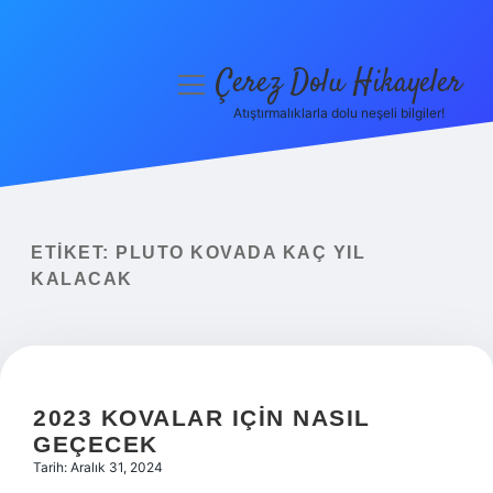
Çerez Dolu Hikayeler
menüyü
aç
Atıştırmalıklarla dolu neşeli bilgiler!
Anasayfa
Gizlilik Politikası
Yasal Uyarı
ETIKET:
PLUTO KOVADA KAÇ YIL
KALACAK
Hakkımızda
2023 KOVALAR IÇIN NASIL
GEÇECEK
Tarih: Aralık 31, 2024