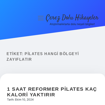
Çerez Dolu Hikayeler
menüyü
aç
Atıştırmalıklarla dolu neşeli bilgiler!
Anasayfa
Gizlilik Politikası
Yasal Uyarı
ETIKET:
PILATES HANGI BÖLGEYI
ZAYIFLATIR
Hakkımızda
1 SAAT REFORMER PILATES KAÇ
KALORI YAKTIRIR
Tarih: Ekim 10, 2024