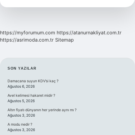
Pilates
Kaç
Kalori
Yaktırır
https://myforumum.com
https://atanurnakliyat.com.tr
https://asrimoda.com.tr
Sitemap
SIDEBAR
SON YAZILAR
Damacana suyun KDV’si kaç ?
Ağustos 6, 2026
Avel kelimesi hakaret midir ?
Ağustos 5, 2026
Altın fiyatı dünyanın her yerinde aynı mı ?
Ağustos 3, 2026
A modu nedir ?
Ağustos 3, 2026