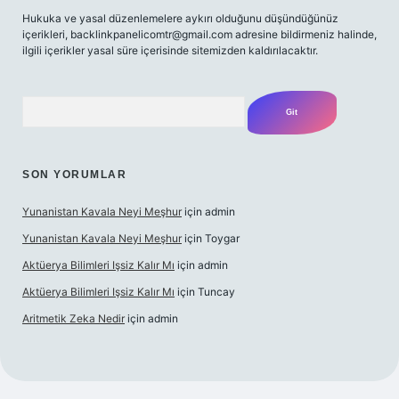
Hukuka ve yasal düzenlemelere aykırı olduğunu düşündüğünüz
içerikleri,
backlinkpanelicomtr@gmail.com
adresine bildirmeniz halinde,
ilgili içerikler yasal süre içerisinde sitemizden kaldırılacaktır.
Arama
SON YORUMLAR
Yunanistan Kavala Neyi Meşhur
için
admin
Yunanistan Kavala Neyi Meşhur
için
Toygar
Aktüerya Bilimleri Işsiz Kalır Mı
için
admin
Aktüerya Bilimleri Işsiz Kalır Mı
için
Tuncay
Aritmetik Zeka Nedir
için
admin