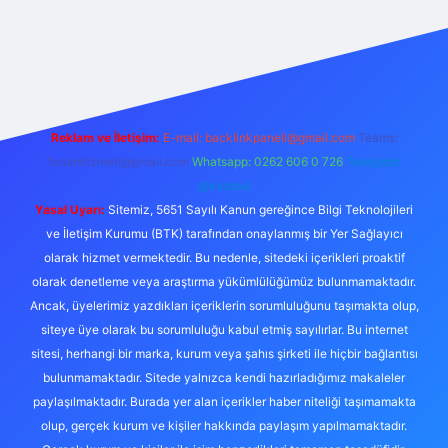
/betexper.live/
Reklam ve İletişim:
E-mail:
backlinkpaneli@gmail.com
Teams:
forumhizmeti@gmail.com
Whatsapp: 0262 606 0 726
Telegram:
@karabul
Yasal Uyarı:
Sitemiz, 5651 Sayılı Kanun gereğince Bilgi Teknolojileri
ve İletişim Kurumu (BTK) tarafından onaylanmış bir Yer Sağlayıcı
olarak hizmet vermektedir. Bu nedenle, sitedeki içerikleri proaktif
olarak denetleme veya araştırma yükümlülüğümüz bulunmamaktadır.
Ancak, üyelerimiz yazdıkları içeriklerin sorumluluğunu taşımakta olup,
siteye üye olarak bu sorumluluğu kabul etmiş sayılırlar. Bu internet
sitesi, herhangi bir marka, kurum veya şahıs şirketi ile hiçbir bağlantısı
bulunmamaktadır. Sitede yalnızca kendi hazırladığımız makaleler
paylaşılmaktadır. Burada yer alan içerikler haber niteliği taşımamakta
olup, gerçek kurum ve kişiler hakkında paylaşım yapılmamaktadır.