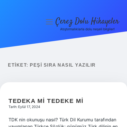
Çerez Dolu Hikayeler
menüyü
aç
Atıştırmalıklarla dolu neşeli bilgiler!
Anasayfa
Gizlilik Politikası
Yasal Uyarı
ETIKET:
PEŞI SIRA NASIL YAZILIR
Hakkımızda
TEDEKA MI TEDEKE MI
Tarih: Eylül 17, 2024
TDK nin okunuşu nasıl? Türk Dil Kurumu tarafından
yayımlanan Türkçe Sözlük; günümüz Türk dilinin en