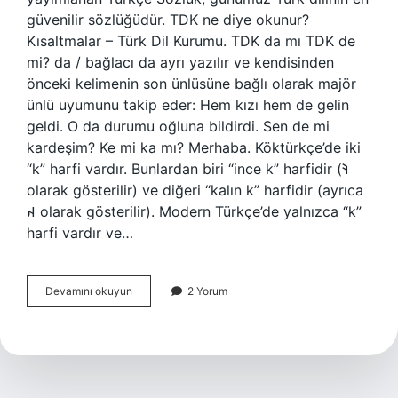
güvenilir sözlüğüdür. TDK ne diye okunur?
Kısaltmalar – Türk Dil Kurumu. TDK da mı TDK de
mi? da / bağlacı da ayrı yazılır ve kendisinden
önceki kelimenin son ünlüsüne bağlı olarak majör
ünlü uyumunu takip eder: Hem kızı hem de gelin
geldi. O da durumu oğluna bildirdi. Sen de mi
kardeşim? Ke mi ka mı? Merhaba. Köktürkçe’de iki
“k” harfi vardır. Bunlardan biri “ince k” harfidir (𐰚
olarak gösterilir) ve diğeri “kalın k” harfidir (ayrıca
𐰴 olarak gösterilir). Modern Türkçe’de yalnızca “k”
harfi vardır ve…
Tedeka
Devamını okuyun
2 Yorum
Mi
Tedeke
Mi