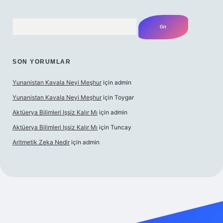
Arama
SON YORUMLAR
Yunanistan Kavala Neyi Meşhur
için
admin
Yunanistan Kavala Neyi Meşhur
için
Toygar
Aktüerya Bilimleri Işsiz Kalır Mı
için
admin
Aktüerya Bilimleri Işsiz Kalır Mı
için
Tuncay
Aritmetik Zeka Nedir
için
admin
exper.live/