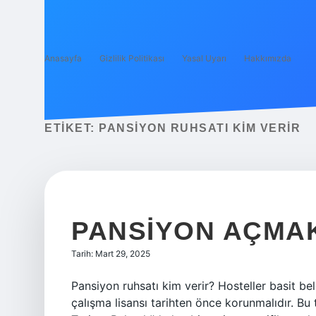
Anasayfa
Gizlilik Politikası
Yasal Uyarı
Hakkımızda
ETIKET:
PANSIYON RUHSATI KIM VERIR
PANSIYON AÇMAK
Tarih: Mart 29, 2025
Pansiyon ruhsatı kim verir? Hosteller basit belg
çalışma lisansı tarihten önce korunmalıdır. Bu 