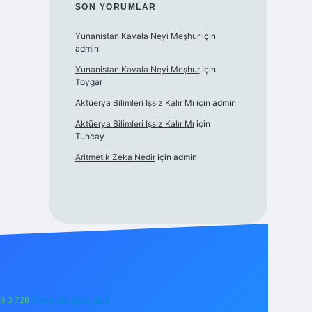
SON YORUMLAR
Yunanistan Kavala Neyi Meşhur
için
admin
Yunanistan Kavala Neyi Meşhur
için
Toygar
Aktüerya Bilimleri Işsiz Kalır Mı
için
admin
Aktüerya Bilimleri Işsiz Kalır Mı
için
Tuncay
Aritmetik Zeka Nedir
için
admin
6 0 726
Telegram: @karabul