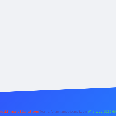
backlinkpaneli@gmail.com
Teams:
forumhizmeti@gmail.com
Whatsapp: 0262 60