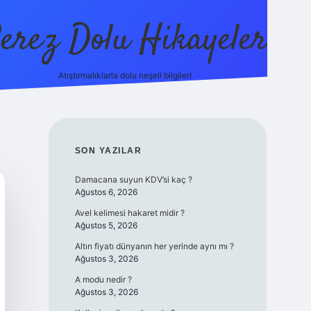
erez Dolu Hikayeler
Atıştırmalıklarla dolu neşeli bilgiler!
https://betexper.liv
SIDEBAR
SON YAZILAR
Damacana suyun KDV’si kaç ?
Ağustos 6, 2026
Avel kelimesi hakaret midir ?
Ağustos 5, 2026
Altın fiyatı dünyanın her yerinde aynı mı ?
Ağustos 3, 2026
A modu nedir ?
Ağustos 3, 2026