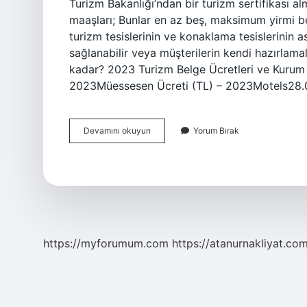
Turizm Bakanlığı’ndan bir turizm sertifikası al
maaşları; Bunlar en az beş, maksimum yirmi b
turizm tesislerinin ve konaklama tesislerinin as
sağlanabilir veya müşterilerin kendi hazırlama
kadar? 2023 Turizm Belge Ücretleri ve Kurum 
2023Müessesen Ücreti (TL) – 2023Motels28.0
Pansiyon
Devamını okuyun
Yorum Bırak
Açmak
Için
Ne
Gerekir
https://myforumum.com
https://atanurnakliyat.com