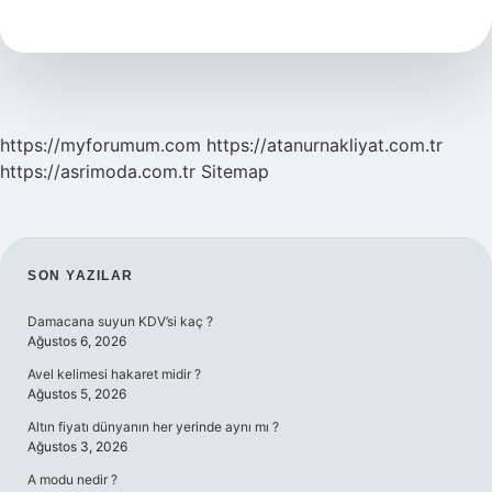
Anlamı
Nedir
https://myforumum.com
https://atanurnakliyat.com.tr
https://asrimoda.com.tr
Sitemap
SIDEBAR
SON YAZILAR
Damacana suyun KDV’si kaç ?
Ağustos 6, 2026
Avel kelimesi hakaret midir ?
Ağustos 5, 2026
Altın fiyatı dünyanın her yerinde aynı mı ?
Ağustos 3, 2026
A modu nedir ?