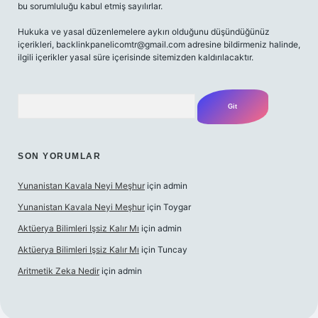
bu sorumluluğu kabul etmiş sayılırlar.
Hukuka ve yasal düzenlemelere aykırı olduğunu düşündüğünüz
içerikleri,
backlinkpanelicomtr@gmail.com
adresine bildirmeniz halinde,
ilgili içerikler yasal süre içerisinde sitemizden kaldırılacaktır.
Arama
SON YORUMLAR
Yunanistan Kavala Neyi Meşhur
için
admin
Yunanistan Kavala Neyi Meşhur
için
Toygar
Aktüerya Bilimleri Işsiz Kalır Mı
için
admin
Aktüerya Bilimleri Işsiz Kalır Mı
için
Tuncay
Aritmetik Zeka Nedir
için
admin