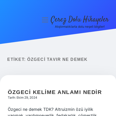
Çerez Dolu Hikayeler
menüyü
aç
Atıştırmalıklarla dolu neşeli bilgiler!
Anasayfa
Gizlilik Politikası
Yasal Uyarı
ETIKET:
ÖZGECI TAVIR NE DEMEK
Hakkımızda
ÖZGECI KELIME ANLAMI NEDIR
Tarih: Ekim 29, 2024
Özgeci ne demek TDK? Altruizmin özü iyilik
yapmak, yardımseverlik, fedakarlık, cömertlik,