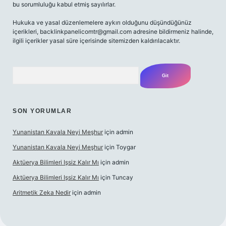
bu sorumluluğu kabul etmiş sayılırlar.
Hukuka ve yasal düzenlemelere aykırı olduğunu düşündüğünüz
içerikleri,
backlinkpanelicomtr@gmail.com
adresine bildirmeniz halinde,
ilgili içerikler yasal süre içerisinde sitemizden kaldırılacaktır.
Arama
SON YORUMLAR
Yunanistan Kavala Neyi Meşhur
için
admin
Yunanistan Kavala Neyi Meşhur
için
Toygar
Aktüerya Bilimleri Işsiz Kalır Mı
için
admin
Aktüerya Bilimleri Işsiz Kalır Mı
için
Tuncay
Aritmetik Zeka Nedir
için
admin