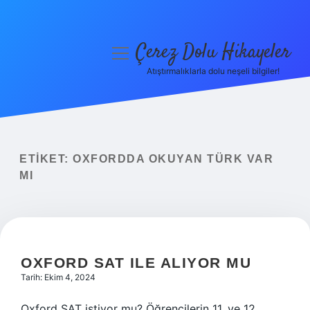
Çerez Dolu Hikayeler
menüyü
aç
Atıştırmalıklarla dolu neşeli bilgiler!
Anasayfa
Gizlilik Politikası
Yasal Uyarı
ETIKET:
OXFORDDA OKUYAN TÜRK VAR
MI
Hakkımızda
OXFORD SAT ILE ALIYOR MU
Tarih: Ekim 4, 2024
Oxford SAT istiyor mu? Öğrencilerin 11. ve 12.