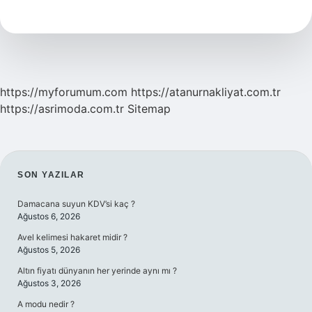
Ile
Alıyor
Mu
https://myforumum.com
https://atanurnakliyat.com.tr
https://asrimoda.com.tr
Sitemap
SIDEBAR
SON YAZILAR
Damacana suyun KDV’si kaç ?
Ağustos 6, 2026
Avel kelimesi hakaret midir ?
Ağustos 5, 2026
Altın fiyatı dünyanın her yerinde aynı mı ?
Ağustos 3, 2026
A modu nedir ?