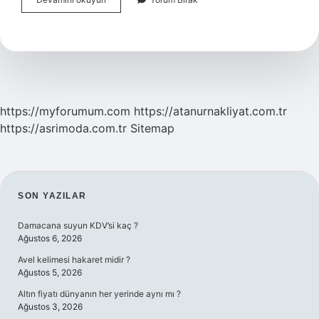
Kebabı
Içinde
Ne
Olur
https://myforumum.com
https://atanurnakliyat.com.tr
https://asrimoda.com.tr
Sitemap
SIDEBAR
SON YAZILAR
Damacana suyun KDV’si kaç ?
Ağustos 6, 2026
Avel kelimesi hakaret midir ?
Ağustos 5, 2026
Altın fiyatı dünyanın her yerinde aynı mı ?
Ağustos 3, 2026