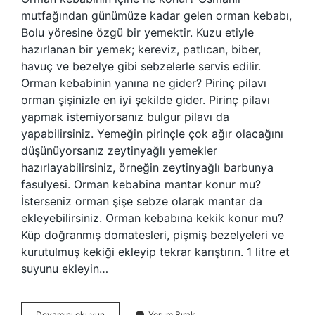
mutfağından günümüze kadar gelen orman kebabı,
Bolu yöresine özgü bir yemektir. Kuzu etiyle
hazırlanan bir yemek; kereviz, patlıcan, biber,
havuç ve bezelye gibi sebzelerle servis edilir.
Orman kebabinin yanına ne gider? Pirinç pilavı
orman şişinizle en iyi şekilde gider. Pirinç pilavı
yapmak istemiyorsanız bulgur pilavı da
yapabilirsiniz. Yemeğin pirinçle çok ağır olacağını
düşünüyorsanız zeytinyağlı yemekler
hazırlayabilirsiniz, örneğin zeytinyağlı barbunya
fasulyesi. Orman kebabina mantar konur mu?
İsterseniz orman şişe sebze olarak mantar da
ekleyebilirsiniz. Orman kebabına kekik konur mu?
Küp doğranmış domatesleri, pişmiş bezelyeleri ve
kurutulmuş kekiği ekleyip tekrar karıştırın. 1 litre et
suyunu ekleyin…
Orman
Devamını okuyun
Yorum Bırak