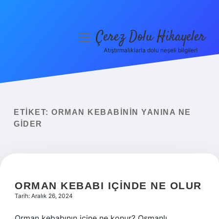
Çerez Dolu Hikayeler
menüyü
aç
Atıştırmalıklarla dolu neşeli bilgiler!
Anasayfa
Gizlilik Politikası
Yasal Uyarı
ETIKET:
ORMAN KEBABININ YANINA NE
GIDER
Hakkımızda
ORMAN KEBABI IÇINDE NE OLUR
Tarih: Aralık 26, 2024
Orman kebabının içine ne konur? Osmanlı