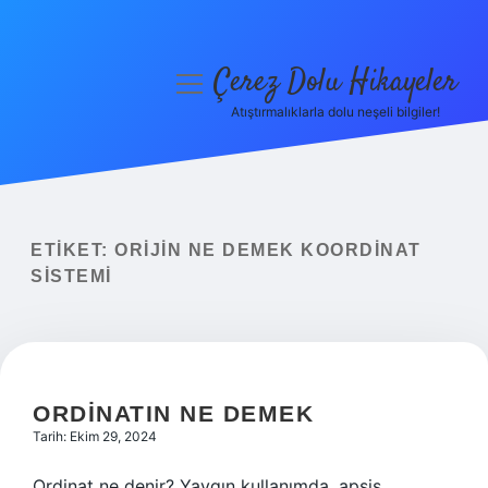
Çerez Dolu Hikayeler
menüyü
aç
Atıştırmalıklarla dolu neşeli bilgiler!
Anasayfa
Gizlilik Politikası
Yasal Uyarı
ETIKET:
ORIJIN NE DEMEK KOORDINAT
SISTEMI
Hakkımızda
ORDINATIN NE DEMEK
Tarih: Ekim 29, 2024
Ordinat ne denir? Yaygın kullanımda, apsis,