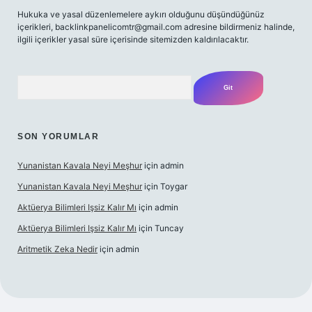
Hukuka ve yasal düzenlemelere aykırı olduğunu düşündüğünüz
içerikleri,
backlinkpanelicomtr@gmail.com
adresine bildirmeniz halinde,
ilgili içerikler yasal süre içerisinde sitemizden kaldırılacaktır.
Arama
SON YORUMLAR
Yunanistan Kavala Neyi Meşhur
için
admin
Yunanistan Kavala Neyi Meşhur
için
Toygar
Aktüerya Bilimleri Işsiz Kalır Mı
için
admin
Aktüerya Bilimleri Işsiz Kalır Mı
için
Tuncay
Aritmetik Zeka Nedir
için
admin