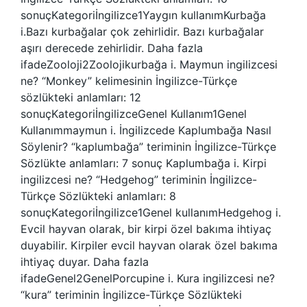
sonuçKategoriİngilizce1Yaygın kullanımKurbağa
i.Bazı kurbağalar çok zehirlidir. Bazı kurbağalar
aşırı derecede zehirlidir. Daha fazla
ifadeZooloji2Zoolojikurbağa i. Maymun ingilizcesi
ne? “Monkey” kelimesinin İngilizce-Türkçe
sözlükteki anlamları: 12
sonuçKategoriİngilizceGenel Kullanım1Genel
Kullanımmaymun i. İngilizcede Kaplumbağa Nasıl
Söylenir? “kaplumbağa” teriminin İngilizce-Türkçe
Sözlükte anlamları: 7 sonuç Kaplumbağa i. Kirpi
ingilizcesi ne? “Hedgehog” teriminin İngilizce-
Türkçe Sözlükteki anlamları: 8
sonuçKategoriİngilizce1Genel kullanımHedgehog i.
Evcil hayvan olarak, bir kirpi özel bakıma ihtiyaç
duyabilir. Kirpiler evcil hayvan olarak özel bakıma
ihtiyaç duyar. Daha fazla
ifadeGenel2GenelPorcupine i. Kura ingilizcesi ne?
“kura” teriminin İngilizce-Türkçe Sözlükteki