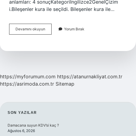
anlamları: 4 sonuçKategoriİngilizce2GenelÇizim
i.Bileşenler kura ile seçildi. Bileşenler kura ile…
Kurbağacık
Devamını okuyun
Yorum Bırak
Ingilizcesi
Ne
https://myforumum.com
https://atanurnakliyat.com.tr
https://asrimoda.com.tr
Sitemap
SIDEBAR
SON YAZILAR
Damacana suyun KDV’si kaç ?
Ağustos 6, 2026