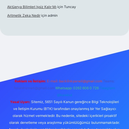
Aktüerya Bilimleri Işsiz Kalır Mı
için
Tuncay
Aritmetik Zeka Nedir
için
admin
exper.live/
Reklam ve İletişim:
E-mail:
backlinkpaneli@gmail.com
Teams:
forumhizmeti@gmail.com
Whatsapp: 0262 606 0 726
Telegram:
@karabul
Yasal Uyarı:
Sitemiz, 5651 Sayılı Kanun gereğince Bilgi Teknolojileri
ve İletişim Kurumu (BTK) tarafından onaylanmış bir Yer Sağlayıcı
olarak hizmet vermektedir. Bu nedenle, sitedeki içerikleri proaktif
olarak denetleme veya araştırma yükümlülüğümüz bulunmamaktadır.