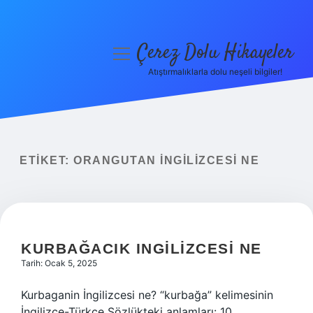
Çerez Dolu Hikayeler
menüyü
aç
Atıştırmalıklarla dolu neşeli bilgiler!
Anasayfa
Gizlilik Politikası
Yasal Uyarı
ETIKET:
ORANGUTAN INGILIZCESI NE
Hakkımızda
KURBAĞACIK INGILIZCESI NE
Tarih: Ocak 5, 2025
Kurbaganin İngilizcesi ne? “kurbağa” kelimesinin
İngilizce-Türkçe Sözlükteki anlamları: 10