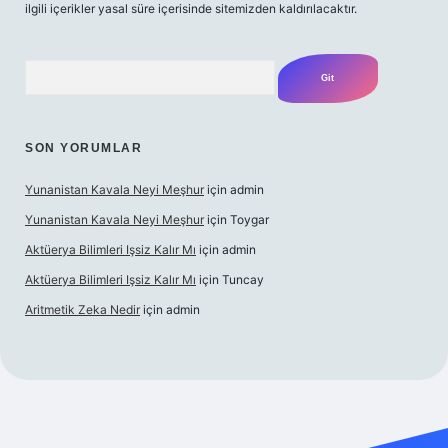
ilgili içerikler yasal süre içerisinde sitemizden kaldırılacaktır.
Arama
SON YORUMLAR
Yunanistan Kavala Neyi Meşhur
için
admin
Yunanistan Kavala Neyi Meşhur
için
Toygar
Aktüerya Bilimleri Işsiz Kalır Mı
için
admin
Aktüerya Bilimleri Işsiz Kalır Mı
için
Tuncay
Aritmetik Zeka Nedir
için
admin
exper.live/