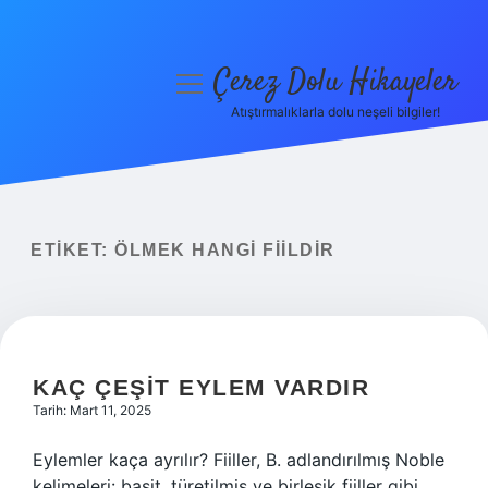
Çerez Dolu Hikayeler
menüyü
aç
Atıştırmalıklarla dolu neşeli bilgiler!
Anasayfa
Gizlilik Politikası
Yasal Uyarı
ETIKET:
ÖLMEK HANGI FIILDIR
Hakkımızda
KAÇ ÇEŞIT EYLEM VARDIR
Tarih: Mart 11, 2025
Eylemler kaça ayrılır? Fiiller, B. adlandırılmış Noble
kelimeleri: basit, türetilmiş ve birleşik fiiller gibi