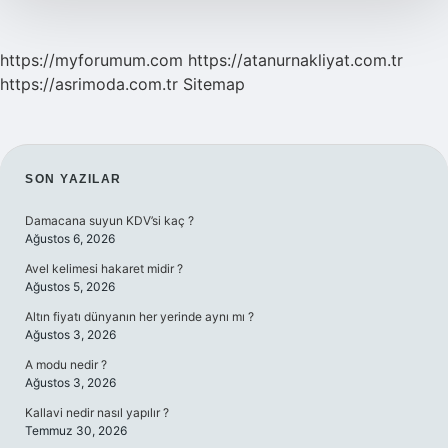
https://myforumum.com
https://atanurnakliyat.com.tr
https://asrimoda.com.tr
Sitemap
SIDEBAR
SON YAZILAR
Damacana suyun KDV’si kaç ?
Ağustos 6, 2026
Avel kelimesi hakaret midir ?
Ağustos 5, 2026
Altın fiyatı dünyanın her yerinde aynı mı ?
Ağustos 3, 2026
A modu nedir ?
Ağustos 3, 2026
Kallavi nedir nasıl yapılır ?
Temmuz 30, 2026