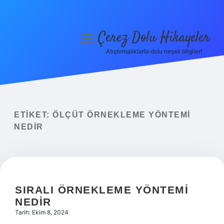
Çerez Dolu Hikayeler
menüyü
aç
Atıştırmalıklarla dolu neşeli bilgiler!
Anasayfa
Gizlilik Politikası
Yasal Uyarı
ETIKET:
ÖLÇÜT ÖRNEKLEME YÖNTEMI
NEDIR
Hakkımızda
SIRALI ÖRNEKLEME YÖNTEMI
NEDIR
Tarih: Ekim 8, 2024