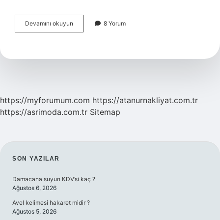
Sıralı
Devamını okuyun
8 Yorum
Örnekleme
Yöntemi
Nedir
https://myforumum.com
https://atanurnakliyat.com.tr
https://asrimoda.com.tr
Sitemap
SIDEBAR
SON YAZILAR
Damacana suyun KDV’si kaç ?
Ağustos 6, 2026
Avel kelimesi hakaret midir ?
Ağustos 5, 2026