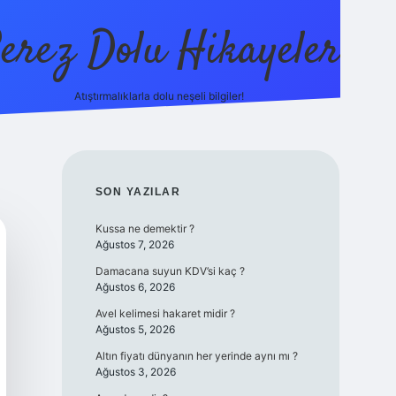
erez Dolu Hikayeler
Atıştırmalıklarla dolu neşeli bilgiler!
https://betexpe
SIDEBAR
SON YAZILAR
Kussa ne demektir ?
Ağustos 7, 2026
Damacana suyun KDV’si kaç ?
Ağustos 6, 2026
Avel kelimesi hakaret midir ?
Ağustos 5, 2026
Altın fiyatı dünyanın her yerinde aynı mı ?
Ağustos 3, 2026