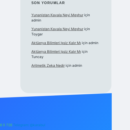
SON YORUMLAR
Yunanistan Kavala Neyi Meşhur
için
admin
Yunanistan Kavala Neyi Meşhur
için
Toygar
Aktüerya Bilimleri Işsiz Kalır Mı
için
admin
Aktüerya Bilimleri Işsiz Kalır Mı
için
Tuncay
Aritmetik Zeka Nedir
için
admin
6 0 726
Telegram: @karabul