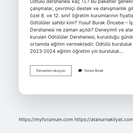
Odtülü dershanesi kaç TL? Bu paketler genellik
çalışmalar, çevrimiçi destek ve danışmanlık gib
özel 8. ve 12. sınıf öğretim kurumlarının fiya
Odtülüler sahibi kim? Yusuf Burak Öncebe – İş
Dershanesi ne zaman açıldı? Deneyimli ve al
kurulan Odtülüler Dershanesi, kurulduğu günde
ortamda eğitim vermektedir. Odtülü bursluluk
2023-2024 eğitim öğretim yılı bursluluk…
Odtülüler
Devamını okuyun
Yorum Bırak
Dershanesi
Hangi
Illerde
Var
https://myforumum.com
https://atanurnakliyat.com