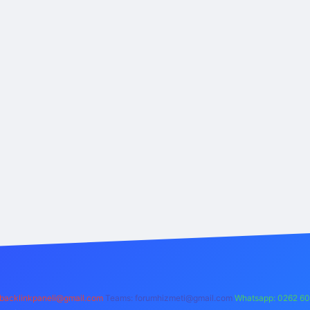
backlinkpaneli@gmail.com
Teams:
forumhizmeti@gmail.com
Whatsapp: 0262 60