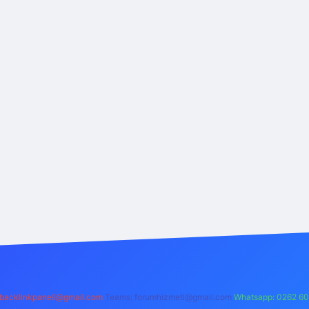
backlinkpaneli@gmail.com
Teams:
forumhizmeti@gmail.com
Whatsapp: 0262 60