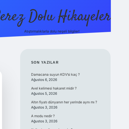
erez Dolu Hikayeler
Atıştırmalıklarla dolu neşeli bilgiler!
https://betexper.liv
SIDEBAR
SON YAZILAR
Damacana suyun KDV’si kaç ?
Ağustos 6, 2026
Avel kelimesi hakaret midir ?
Ağustos 5, 2026
Altın fiyatı dünyanın her yerinde aynı mı ?
Ağustos 3, 2026
A modu nedir ?
Ağustos 3, 2026