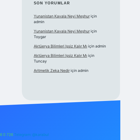
SON YORUMLAR
Yunanistan Kavala Neyi Meşhur
için
admin
Yunanistan Kavala Neyi Meşhur
için
Toygar
Aktüerya Bilimleri Işsiz Kalır Mı
için
admin
Aktüerya Bilimleri Işsiz Kalır Mı
için
Tuncay
Aritmetik Zeka Nedir
için
admin
6 0 726
Telegram: @karabul