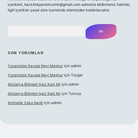
içerikleri,
backlinkpanelicomtr@gmail.com
adresine bildirmeniz halinde,
ilgili içerikler yasal süre içerisinde sitemizden kaldırılacaktır.
Arama
SON YORUMLAR
Yunanistan Kavala Neyi Meşhur
için
admin
Yunanistan Kavala Neyi Meşhur
için
Toygar
Aktüerya Bilimleri Işsiz Kalır Mı
için
admin
Aktüerya Bilimleri Işsiz Kalır Mı
için
Tuncay
Aritmetik Zeka Nedir
için
admin