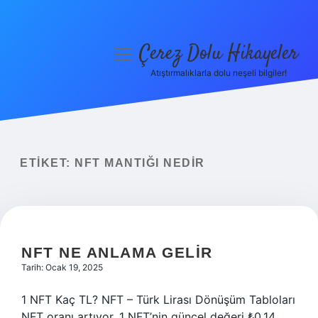
Çerez Dolu Hikayeler
menüyü
aç
Atıştırmalıklarla dolu neşeli bilgiler!
Anasayfa
Gizlilik Politikası
Yasal Uyarı
ETIKET:
NFT MANTIĞI NEDIR
Hakkımızda
NFT NE ANLAMA GELIR
Tarih: Ocak 19, 2025
1 NFT Kaç TL? NFT – Türk Lirası Dönüşüm Tabloları
NFT oranı artıyor. 1 NFT’nin güncel değeri ₺0,14