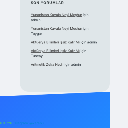
SON YORUMLAR
Yunanistan Kavala Neyi Meşhur
için
admin
Yunanistan Kavala Neyi Meşhur
için
Toygar
Aktüerya Bilimleri Işsiz Kalır Mı
için
admin
Aktüerya Bilimleri Işsiz Kalır Mı
için
Tuncay
Aritmetik Zeka Nedir
için
admin
6 0 726
Telegram: @karabul