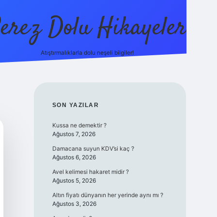
erez Dolu Hikayeler
Atıştırmalıklarla dolu neşeli bilgiler!
https://betexper.live
SIDEBAR
SON YAZILAR
Kussa ne demektir ?
Ağustos 7, 2026
Damacana suyun KDV’si kaç ?
Ağustos 6, 2026
Avel kelimesi hakaret midir ?
Ağustos 5, 2026
Altın fiyatı dünyanın her yerinde aynı mı ?
Ağustos 3, 2026