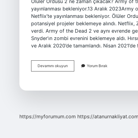
Ölüler Ordusu 2 ne zaman çıkacak? Army of the
yayınlanması bekleniyor.13 Aralık 2023Army of
Netflix’te yayınlanması bekleniyor. Ölüler O
potansiyel projeler beklemeye alındı. Netflix
verdi. Army of the Dead 2 ve aynı evrende geçe
Snyder’ın zombi evrenini beklemeye aldı. Hırs
ve Aralık 2020’de tamamlandı. Nisan 2021’de 
Hırsızlar
Devamını okuyun
Yorum Bırak
Ordusu
Devamı
Ne
Zaman
https://myforumum.com
https://atanurnakliyat.com