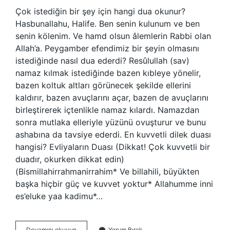
Çok istediğin bir şey için hangi dua okunur?
Hasbunallahu, Halife. Ben senin kulunum ve ben
senin kölenim. Ve hamd olsun âlemlerin Rabbi olan
Allah’a. Peygamber efendimiz bir şeyin olmasını
istediğinde nasıl dua ederdi? Resûlullah (sav)
namaz kılmak istediğinde bazen kıbleye yönelir,
bazen koltuk altları görünecek şekilde ellerini
kaldırır, bazen avuçlarını açar, bazen de avuçlarını
birleştirerek içtenlikle namaz kılardı. Namazdan
sonra mutlaka elleriyle yüzünü ovuşturur ve bunu
ashabına da tavsiye ederdi. En kuvvetli dilek duası
hangisi? Evliyaların Duası (Dikkat! Çok kuvvetli bir
duadır, okurken dikkat edin)
(Bismillahirrahmanirrahim* Ve billahili, büyükten
başka hiçbir güç ve kuvvet yoktur* Allahumme inni
es’eluke yaa kadimu*…
Bir
Devamını okuyun
Yorum Bırak