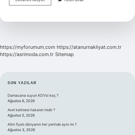
Şeyi
Çok
Isteyince
Hangi
Dua
Okunur
https://myforumum.com
https://atanurnakliyat.com.tr
https://asrimoda.com.tr
Sitemap
SIDEBAR
SON YAZILAR
Damacana suyun KDV’si kaç ?
Ağustos 6, 2026
Avel kelimesi hakaret midir ?
Ağustos 5, 2026
Altın fiyatı dünyanın her yerinde aynı mı ?
Ağustos 3, 2026