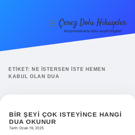
Çerez Dolu Hikayeler
menüyü
aç
Atıştırmalıklarla dolu neşeli bilgiler!
Anasayfa
Gizlilik Politikası
Yasal Uyarı
ETIKET:
NE ISTERSEN ISTE HEMEN
KABUL OLAN DUA
Hakkımızda
BIR ŞEYI ÇOK ISTEYINCE HANGI
DUA OKUNUR
Tarih: Ocak 19, 2025