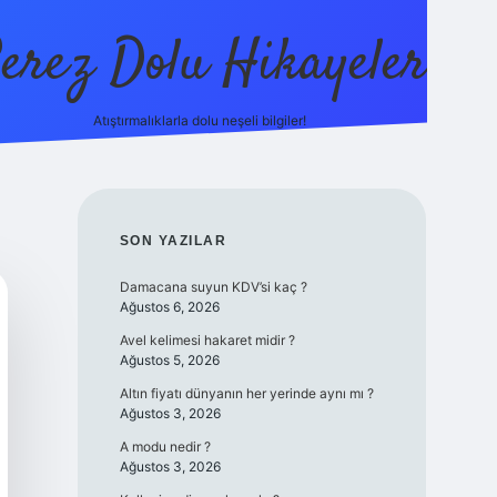
erez Dolu Hikayeler
Atıştırmalıklarla dolu neşeli bilgiler!
https://betexper.live
SIDEBAR
SON YAZILAR
Damacana suyun KDV’si kaç ?
Ağustos 6, 2026
Avel kelimesi hakaret midir ?
Ağustos 5, 2026
Altın fiyatı dünyanın her yerinde aynı mı ?
Ağustos 3, 2026
A modu nedir ?
Ağustos 3, 2026