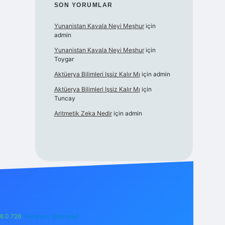
SON YORUMLAR
Yunanistan Kavala Neyi Meşhur
için
admin
Yunanistan Kavala Neyi Meşhur
için
Toygar
Aktüerya Bilimleri Işsiz Kalır Mı
için
admin
Aktüerya Bilimleri Işsiz Kalır Mı
için
Tuncay
Aritmetik Zeka Nedir
için
admin
6 0 726
Telegram: @karabul