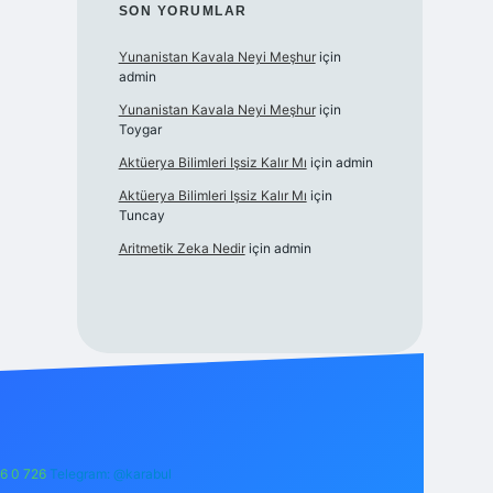
SON YORUMLAR
Yunanistan Kavala Neyi Meşhur
için
admin
Yunanistan Kavala Neyi Meşhur
için
Toygar
Aktüerya Bilimleri Işsiz Kalır Mı
için
admin
Aktüerya Bilimleri Işsiz Kalır Mı
için
Tuncay
Aritmetik Zeka Nedir
için
admin
6 0 726
Telegram: @karabul