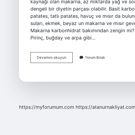
kaynağı olan makarna, az miktarda yağ ve sody
dengeli bir diyetin parçası olabilir. Basit kar
patates, tatlı patates, havuç ve mısır da bulu
suları, ekmek, beyaz un makarna ve mısır gevreğ
Makarna karbonhidrat bakımından zengin mi? Ka
Pirinç, buğday ve arpa gibi…
Makarna
Devamını okuyun
Yorum Bırak
Basit
Karbonhidrat
Mı
https://myforumum.com
https://atanurnakliyat.com