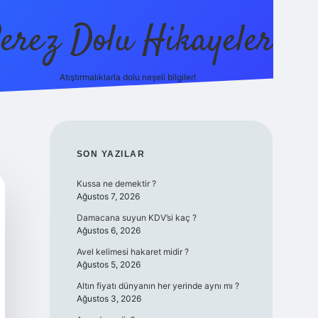
erez Dolu Hikayeler
Atıştırmalıklarla dolu neşeli bilgiler!
https://betexper.live
SIDEBAR
SON YAZILAR
Kussa ne demektir ?
Ağustos 7, 2026
Damacana suyun KDV’si kaç ?
Ağustos 6, 2026
Avel kelimesi hakaret midir ?
Ağustos 5, 2026
Altın fiyatı dünyanın her yerinde aynı mı ?
Ağustos 3, 2026