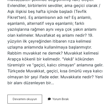
Evlendiler, birbirlerini sevdiler, ama geçici olarak /
Aşk ilişkisi beş hafta içinde başladı (Tevfik
Fikret’ten). Eş anlamlısının adı ne? Eş anlamlı,
eşanlamlı, alternatif veya eşanlamlı; farklı
yazılışlarına rağmen aynı veya çok yakın anlamı
olan kelimeler. Muvafakat eş anlamı nedir? 19.
yüzyılın ilk çeyreğinden itibaren rıza kelimesi
uzlaşma anlamında kullanılmaya başlanmıştır.
Rabbim muvakkat ne demek? Muvakkat kelimesi
Arapça kökenli bir kelimedir. “Vekâ” kökünden
türemiştir ve “geçici, kalıcı olmayan” anlamına gelir.
Türkçede Muvakkat, geçici, kısa ömürlü veya kalıcı
olmayan bir şeyi ifade eder. Muvakkate nedir? Yeni
bir alanı düzenleyen bir…
Muvakkat
Devamını okuyun
Yorum Bırak
Eş
Anlamlısı