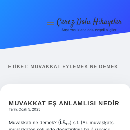
Çerez Dolu Hikayeler
menüyü
aç
Atıştırmalıklarla dolu neşeli bilgiler!
Anasayfa
Gizlilik Politikası
Yasal Uyarı
ETIKET:
MUVAKKAT EYLEMEK NE DEMEK
Hakkımızda
MUVAKKAT EŞ ANLAMLISI NEDIR
Tarih: Ocak 5, 2025
Muvakkati ne demek? (ﻣﻮﻗّﺘﺎً) sıf. (Ar. muvaḳḳats,
muvaḳḳaten şeklinde değiştirilmiş hali) Geçici: