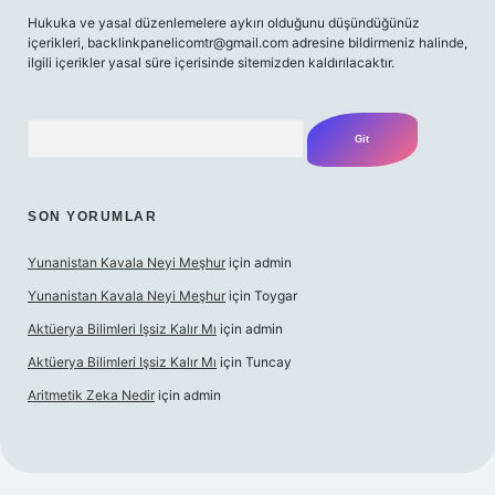
Hukuka ve yasal düzenlemelere aykırı olduğunu düşündüğünüz
içerikleri,
backlinkpanelicomtr@gmail.com
adresine bildirmeniz halinde,
ilgili içerikler yasal süre içerisinde sitemizden kaldırılacaktır.
Arama
SON YORUMLAR
Yunanistan Kavala Neyi Meşhur
için
admin
Yunanistan Kavala Neyi Meşhur
için
Toygar
Aktüerya Bilimleri Işsiz Kalır Mı
için
admin
Aktüerya Bilimleri Işsiz Kalır Mı
için
Tuncay
Aritmetik Zeka Nedir
için
admin