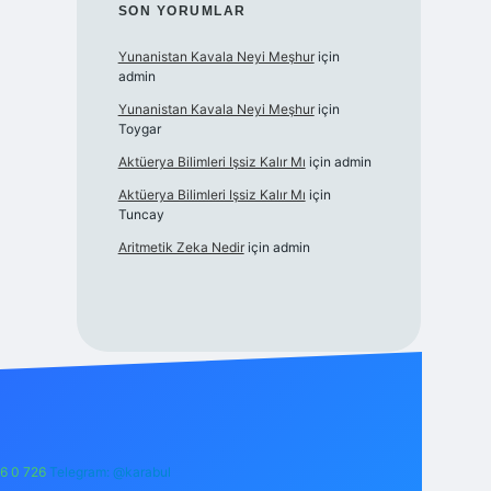
SON YORUMLAR
Yunanistan Kavala Neyi Meşhur
için
admin
Yunanistan Kavala Neyi Meşhur
için
Toygar
Aktüerya Bilimleri Işsiz Kalır Mı
için
admin
Aktüerya Bilimleri Işsiz Kalır Mı
için
Tuncay
Aritmetik Zeka Nedir
için
admin
6 0 726
Telegram: @karabul