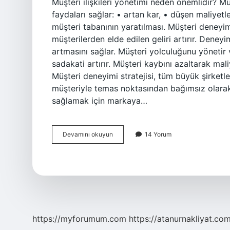
Müşteri ilişkileri yönetimi neden önemlidir? Müş
faydaları sağlar: • artan kar, • düşen maliyetler
müşteri tabanının yaratılması. Müşteri deneyi
müşterilerden elde edilen geliri artırır. Deneyim
artmasını sağlar. Müşteri yolculuğunu yönetir 
sadakati artırır. Müşteri kaybını azaltarak mali
Müşteri deneyimi stratejisi, tüm büyük şirketle
müşteriyle temas noktasından bağımsız olarak 
sağlamak için markaya…
Müşteri
Devamını okuyun
14 Yorum
Stratejisi
Oluşturmak
Neden
Önemlidir
https://myforumum.com
https://atanurnakliyat.com