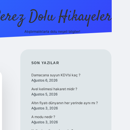
erez Dolu Hikayeler
Atıştırmalıklarla dolu neşeli bilgiler!
https://betexper.liv
SIDEBAR
SON YAZILAR
Damacana suyun KDV’si kaç ?
Ağustos 6, 2026
Avel kelimesi hakaret midir ?
Ağustos 5, 2026
Altın fiyatı dünyanın her yerinde aynı mı ?
Ağustos 3, 2026
A modu nedir ?
Ağustos 3, 2026