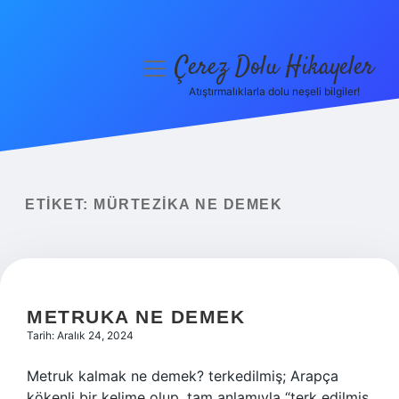
Çerez Dolu Hikayeler
menüyü
aç
Atıştırmalıklarla dolu neşeli bilgiler!
Anasayfa
Gizlilik Politikası
Yasal Uyarı
ETIKET:
MÜRTEZIKA NE DEMEK
Hakkımızda
METRUKA NE DEMEK
Tarih: Aralık 24, 2024
Metruk kalmak ne demek? terkedilmiş; Arapça
kökenli bir kelime olup, tam anlamıyla “terk edilmiş,