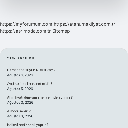
https://myforumum.com
https://atanurnakliyat.com.tr
https://asrimoda.com.tr
Sitemap
SIDEBAR
SON YAZILAR
Damacana suyun KDV’si kaç ?
Ağustos 6, 2026
Avel kelimesi hakaret midir ?
Ağustos 5, 2026
Altın fiyatı dünyanın her yerinde aynı mı ?
Ağustos 3, 2026
A modu nedir ?
Ağustos 3, 2026
Kallavi nedir nasıl yapılır ?