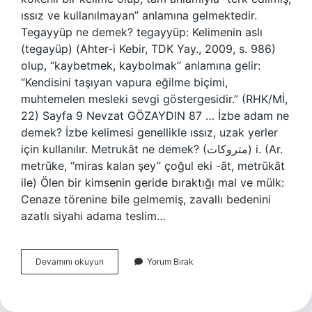
ıssız ve kullanılmayan” anlamına gelmektedir.
Tegayyüp ne demek? tegayyüp: Kelimenin aslı
(tegayüp) (Ahter-i Kebir, TDK Yay., 2009, s. 986)
olup, “kaybetmek, kaybolmak” anlamına gelir:
“Kendisini taşıyan vapura eğilme biçimi,
muhtemelen mesleki sevgi göstergesidir.” (RHK/Mİ,
22) Sayfa 9 Nevzat GÖZAYDIN ​​​​​​​​87 … İzbe adam ne
demek? İzbe kelimesi genellikle ıssız, uzak yerler
için kullanılır. Metrukât ne demek? (ﻣﺘﺮﻭﻛﺎﺕ) i. (Ar.
metrūke, “miras kalan şey” çoğul eki -āt, metrūkāt
ile) Ölen bir kimsenin geride bıraktığı mal ve mülk:
Cenaze törenine bile gelmemiş, zavallı bedenini
azatlı siyahi adama teslim…
Metruka
Devamını okuyun
Yorum Bırak
Ne
Demek