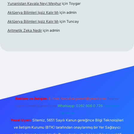
Yunanistan Kavala Neyi Meşhur
için
Toygar
Aktüerya Bilimleri Işsiz Kalır Mı
için
admin
Aktüerya Bilimleri Işsiz Kalır Mı
için
Tuncay
Aritmetik Zeka Nedir
için
admin
xper.live/
Reklam ve İletişim:
E-mail:
backlinkpaneli@gmail.com
Teams:
forumhizmeti@gmail.com
Whatsapp: 0262 606 0 726
Telegram:
@karabul
Yasal Uyarı:
Sitemiz, 5651 Sayılı Kanun gereğince Bilgi Teknolojileri
ve İletişim Kurumu (BTK) tarafından onaylanmış bir Yer Sağlayıcı