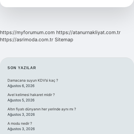
Demek
https://myforumum.com
https://atanurnakliyat.com.tr
https://asrimoda.com.tr
Sitemap
SIDEBAR
SON YAZILAR
Damacana suyun KDV’si kaç ?
Ağustos 6, 2026
Avel kelimesi hakaret midir ?
Ağustos 5, 2026
Altın fiyatı dünyanın her yerinde aynı mı ?
Ağustos 3, 2026
A modu nedir ?
Ağustos 3, 2026