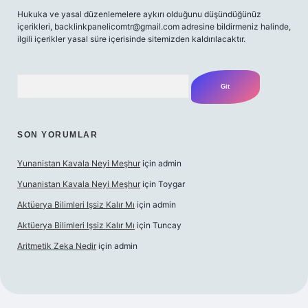
Hukuka ve yasal düzenlemelere aykırı olduğunu düşündüğünüz
içerikleri,
backlinkpanelicomtr@gmail.com
adresine bildirmeniz halinde,
ilgili içerikler yasal süre içerisinde sitemizden kaldırılacaktır.
Arama
SON YORUMLAR
Yunanistan Kavala Neyi Meşhur
için
admin
Yunanistan Kavala Neyi Meşhur
için
Toygar
Aktüerya Bilimleri Işsiz Kalır Mı
için
admin
Aktüerya Bilimleri Işsiz Kalır Mı
için
Tuncay
Aritmetik Zeka Nedir
için
admin