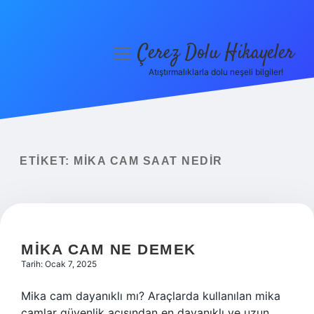
Çerez Dolu Hikayeler
menüyü
aç
Atıştırmalıklarla dolu neşeli bilgiler!
Anasayfa
Gizlilik Politikası
Yasal Uyarı
ETIKET:
MIKA CAM SAAT NEDIR
Hakkımızda
MIKA CAM NE DEMEK
Tarih: Ocak 7, 2025
Mika cam dayanıklı mı? Araçlarda kullanılan mika
camlar güvenlik açısından en dayanıklı ve uzun