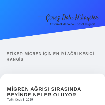
Çerez Dolu Hikayeler
menüyü
aç
Atıştırmalıklarla dolu neşeli bilgiler!
Anasayfa
Gizlilik Politikası
Yasal Uyarı
ETIKET:
MIGREN IÇIN EN IYI AĞRI KESICI
HANGISI
Hakkımızda
MIGREN AĞRISI SIRASINDA
BEYINDE NELER OLUYOR
Tarih: Ocak 3, 2025