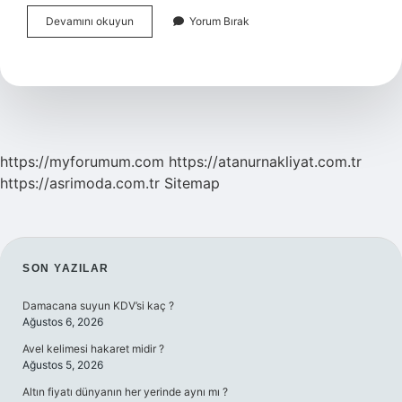
Migren
Devamını okuyun
Yorum Bırak
Ağrısı
Sırasında
Beyinde
Neler
Oluyor
https://myforumum.com
https://atanurnakliyat.com.tr
https://asrimoda.com.tr
Sitemap
SIDEBAR
SON YAZILAR
Damacana suyun KDV’si kaç ?
Ağustos 6, 2026
Avel kelimesi hakaret midir ?
Ağustos 5, 2026
Altın fiyatı dünyanın her yerinde aynı mı ?