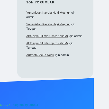
SON YORUMLAR
Yunanistan Kavala Neyi Meşhur
için
admin
Yunanistan Kavala Neyi Meşhur
için
Toygar
Aktüerya Bilimleri Işsiz Kalır Mı
için
admin
Aktüerya Bilimleri Işsiz Kalır Mı
için
Tuncay
Aritmetik Zeka Nedir
için
admin
6 0 726
Telegram: @karabul