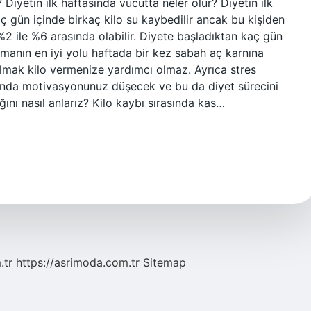
Diyetin ilk haftasında vücutta neler olur? Diyetin ilk
ç gün içinde birkaç kilo su kaybedilir ancak bu kişiden
 %2 ile %6 arasında olabilir. Diyete başladıktan kaç gün
tmanın en iyi yolu haftada bir kez sabah aç karnına
ılmak kilo vermenize yardımcı olmaz. Ayrıca stres
ığında motivasyonunuz düşecek ve bu da diyet sürecini
ını nasıl anlarız? Kilo kaybı sırasında kas…
.tr
https://asrimoda.com.tr
Sitemap