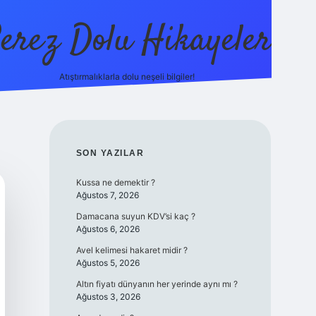
erez Dolu Hikayeler
Atıştırmalıklarla dolu neşeli bilgiler!
https://betexp
SIDEBAR
SON YAZILAR
Kussa ne demektir ?
Ağustos 7, 2026
Damacana suyun KDV’si kaç ?
Ağustos 6, 2026
Avel kelimesi hakaret midir ?
Ağustos 5, 2026
Altın fiyatı dünyanın her yerinde aynı mı ?
Ağustos 3, 2026