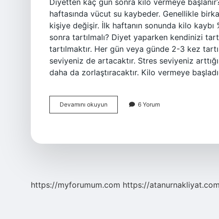
Diyetten kaç gün sonra kilo vermeye başlanır? 
haftasında vücut su kaybeder. Genellikle birka
kişiye değişir. İlk haftanın sonunda kilo kaybı
sonra tartılmalı? Diyet yaparken kendinizi tar
tartılmaktır. Her gün veya günde 2-3 kez tart
seviyeniz de artacaktır. Stres seviyeniz artt
daha da zorlaştıracaktır. Kilo vermeye başladığ
Diyet
Devamını okuyun
6 Yorum
Yapmaya
Başladıktan
Kaç
Gün
Sonra
Kilo
Verilir
https://myforumum.com
https://atanurnakliyat.com