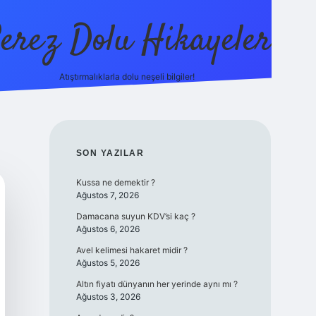
erez Dolu Hikayeler
Atıştırmalıklarla dolu neşeli bilgiler!
https://betexper.liv
SIDEBAR
SON YAZILAR
Kussa ne demektir ?
Ağustos 7, 2026
Damacana suyun KDV’si kaç ?
Ağustos 6, 2026
Avel kelimesi hakaret midir ?
Ağustos 5, 2026
Altın fiyatı dünyanın her yerinde aynı mı ?
Ağustos 3, 2026