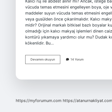
Kalıcı ruj ile abdest alınır mı? Ancak, isteğe 
vücuda temas etmesini engelleyen boya, oje ve
maddeler suyun vücuda temas etmesini engelli
veya gusülden önce çıkarılmalıdır. Kalıcı maky
midir? Orijinal markalı bitkisel bazlı boyalar
olmadığı için kalıcı makyaj işlemleri dinen ca
kontürü yıkamaya yardımcı olur mu? Dudak kont
kökenlidir. Bu…
Kalıcı
Devamını okuyun
14 Yorum
Dudak
Makyajı
Abdest
Geçirir
Mi
https://myforumum.com
https://atanurnakliyat.com