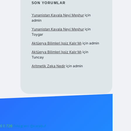
SON YORUMLAR
Yunanistan Kavala Neyi Meşhur
için
admin
Yunanistan Kavala Neyi Meşhur
için
Toygar
Aktüerya Bilimleri Işsiz Kalır Mı
için
admin
Aktüerya Bilimleri Işsiz Kalır Mı
için
Tuncay
Aritmetik Zeka Nedir
için
admin
6 0 726
Telegram: @karabul