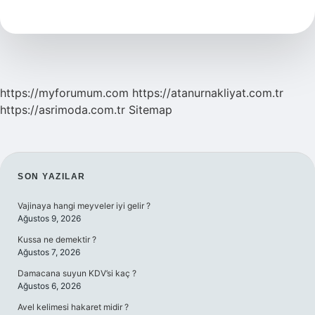
Sigortası
Nedir
https://myforumum.com
https://atanurnakliyat.com.tr
https://asrimoda.com.tr
Sitemap
SIDEBAR
SON YAZILAR
Vajinaya hangi meyveler iyi gelir ?
Ağustos 9, 2026
Kussa ne demektir ?
Ağustos 7, 2026
Damacana suyun KDV’si kaç ?
Ağustos 6, 2026
Avel kelimesi hakaret midir ?