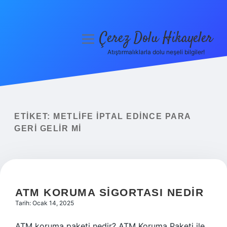
Çerez Dolu Hikayeler
menüyü
aç
Atıştırmalıklarla dolu neşeli bilgiler!
Anasayfa
Gizlilik Politikası
Yasal Uyarı
ETIKET:
METLIFE IPTAL EDINCE PARA
GERI GELIR MI
Hakkımızda
ATM KORUMA SIGORTASI NEDIR
Tarih: Ocak 14, 2025
ATM koruma paketi nedir? ATM Koruma Paketi ile