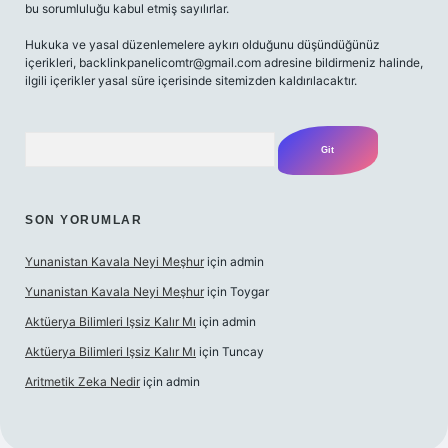
bu sorumluluğu kabul etmiş sayılırlar.
Hukuka ve yasal düzenlemelere aykırı olduğunu düşündüğünüz
içerikleri,
backlinkpanelicomtr@gmail.com
adresine bildirmeniz halinde,
ilgili içerikler yasal süre içerisinde sitemizden kaldırılacaktır.
Arama
SON YORUMLAR
Yunanistan Kavala Neyi Meşhur
için
admin
Yunanistan Kavala Neyi Meşhur
için
Toygar
Aktüerya Bilimleri Işsiz Kalır Mı
için
admin
Aktüerya Bilimleri Işsiz Kalır Mı
için
Tuncay
Aritmetik Zeka Nedir
için
admin