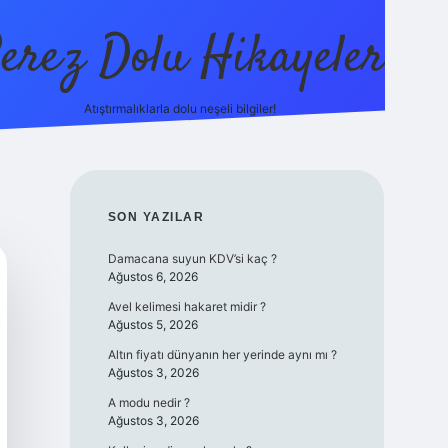
erez Dolu Hikayeler
Atıştırmalıklarla dolu neşeli bilgiler!
https://betexper.liv
SIDEBAR
SON YAZILAR
Damacana suyun KDV’si kaç ?
Ağustos 6, 2026
Avel kelimesi hakaret midir ?
Ağustos 5, 2026
Altın fiyatı dünyanın her yerinde aynı mı ?
Ağustos 3, 2026
A modu nedir ?
Ağustos 3, 2026