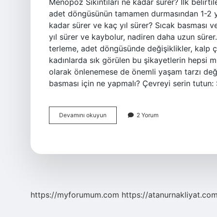
Menopoz Sıkıntıları ne kadar sürer? İlk belirti
adet döngüsünün tamamen durmasından 1-2 yıl 
kadar sürer ve kaç yıl sürer? Sıcak basması ve t
yıl sürer ve kaybolur, nadiren daha uzun sürer.
terleme, adet döngüsünde değişiklikler, kalp 
kadınlarda sık görülen bu şikayetlerin hepsi m
olarak önlenemese de önemli yaşam tarzı değişi
basması için ne yapmalı? Çevreyi serin tutun:
Menopoz
Devamını okuyun
2 Yorum
Atakları
Ne
Kadar
Sürer
https://myforumum.com
https://atanurnakliyat.com