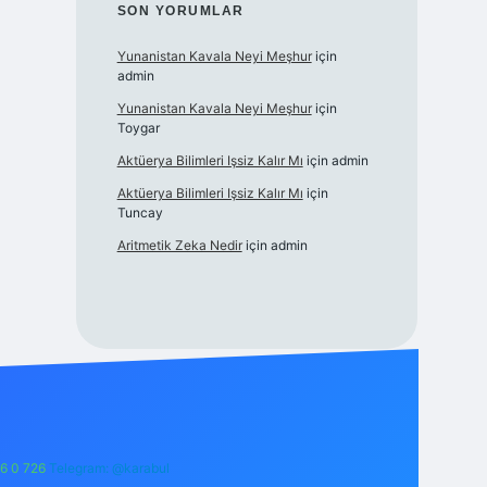
SON YORUMLAR
Yunanistan Kavala Neyi Meşhur
için
admin
Yunanistan Kavala Neyi Meşhur
için
Toygar
Aktüerya Bilimleri Işsiz Kalır Mı
için
admin
Aktüerya Bilimleri Işsiz Kalır Mı
için
Tuncay
Aritmetik Zeka Nedir
için
admin
6 0 726
Telegram: @karabul