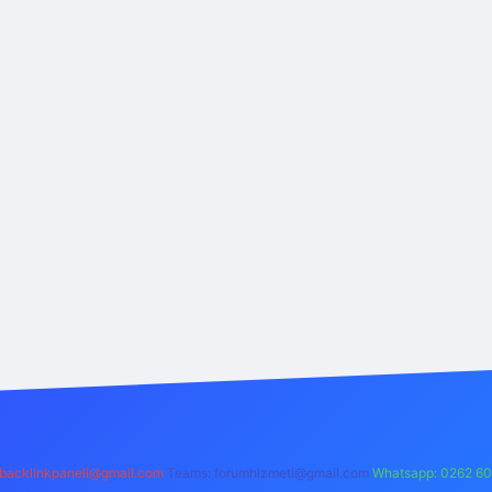
backlinkpaneli@gmail.com
Teams:
forumhizmeti@gmail.com
Whatsapp: 0262 60