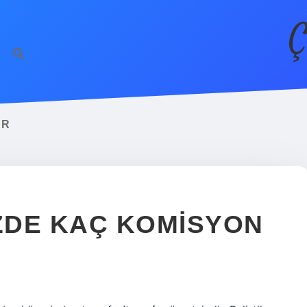
Ç
AR
ÜZDE KAÇ KOMISYON