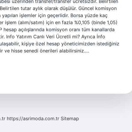
besi üzerinden transfer/transfer ücretsizdir. Belirtilen
Belirtilen tutar aylık olarak düşülür. Güncel komisyon
 yapılan işlemler için geçerlidir. Borsa yüzde kaç
 işlem (alım/satım) için en fazla %0,105 (binde 1,05)
P hesap açılışlarında komisyon oranı tüm kanallarda
r. Info Yatırım Canlı Veri Ücretli mi? Ayrıca İnfo
 ulaşabilir, kişiye özel hesap yöneticimizden istediğiniz
r ve hisse senedi önerileri alabilirsiniz.…
.tr
https://asrimoda.com.tr
Sitemap