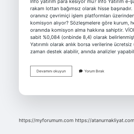
Info yatırım para kesiyor mu? Info Yatırım e-şu
rakam lottan bağımsız olarak hisse başınadır. 
oranınız çevrimiçi işlem platformları üzerinden
komisyon alıyor? Sözleşmelere göre kurum, her
oranında komisyon alma hakkına sahiptir. VİO
sabit %0,084 (onbinde 8,4) olarak belirlenmişti
Yatırımlı olarak anlık borsa verilerine ücretsiz
zaman destek alabilir, anında analizler yapabili
Info
Devamını okuyun
Yorum Bırak
Yatırım
Yüzde
Kaç
Komisyon
Alıyor
https://myforumum.com
https://atanurnakliyat.com