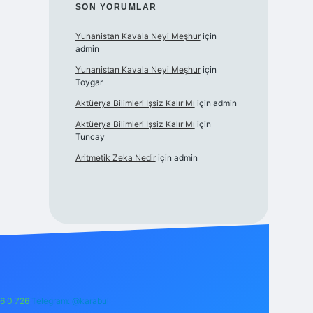
SON YORUMLAR
Yunanistan Kavala Neyi Meşhur
için
admin
Yunanistan Kavala Neyi Meşhur
için
Toygar
Aktüerya Bilimleri Işsiz Kalır Mı
için
admin
Aktüerya Bilimleri Işsiz Kalır Mı
için
Tuncay
Aritmetik Zeka Nedir
için
admin
6 0 726
Telegram: @karabul