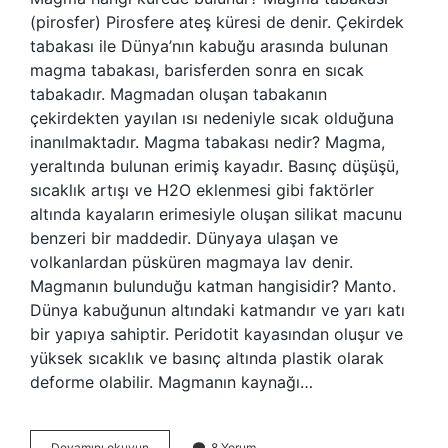
(pirosfer) Pirosfere ateş küresi de denir. Çekirdek
tabakası ile Dünya’nın kabuğu arasında bulunan
magma tabakası, barisferden sonra en sıcak
tabakadır. Magmadan oluşan tabakanın
çekirdekten yayılan ısı nedeniyle sıcak olduğuna
inanılmaktadır. Magma tabakası nedir? Magma,
yeraltında bulunan erimiş kayadır. Basınç düşüşü,
sıcaklık artışı ve H2O eklenmesi gibi faktörler
altında kayaların erimesiyle oluşan silikat macunu
benzeri bir maddedir. Dünyaya ulaşan ve
volkanlardan püsküren magmaya lav denir.
Magmanın bulunduğu katman hangisidir? Manto.
Dünya kabuğunun altındaki katmandır ve yarı katı
bir yapıya sahiptir. Peridotit kayasından oluşur ve
yüksek sıcaklık ve basınç altında plastik olarak
deforme olabilir. Magmanın kaynağı…
Magma
Devamını okuyun
8 Yorum