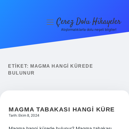
Çerez Dolu Hikayeler
menüyü
aç
Atıştırmalıklarla dolu neşeli bilgiler!
Anasayfa
Gizlilik Politikası
Yasal Uyarı
ETIKET:
MAGMA HANGI KÜREDE
BULUNUR
Hakkımızda
MAGMA TABAKASI HANGI KÜRE
Tarih: Ekim 8, 2024
Magma hangi kürede bulunur? Magma tabakası