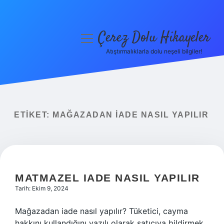
Çerez Dolu Hikayeler
menüyü
aç
Atıştırmalıklarla dolu neşeli bilgiler!
Anasayfa
Gizlilik Politikası
Yasal Uyarı
ETIKET:
MAĞAZADAN IADE NASIL YAPILIR
Hakkımızda
MATMAZEL IADE NASIL YAPILIR
Tarih: Ekim 9, 2024
Mağazadan iade nasıl yapılır? Tüketici, cayma
hakkını kullandığını yazılı olarak satıcıya bildirmek