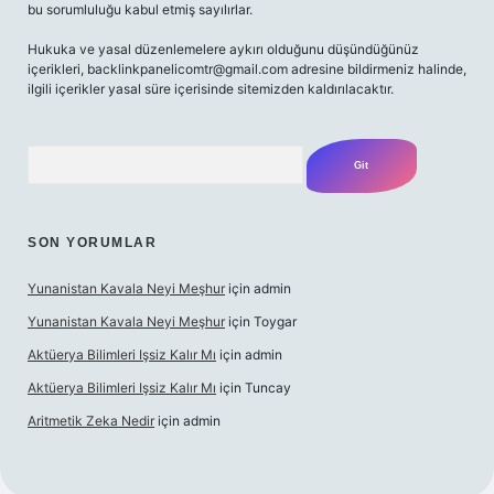
bu sorumluluğu kabul etmiş sayılırlar.
Hukuka ve yasal düzenlemelere aykırı olduğunu düşündüğünüz
içerikleri,
backlinkpanelicomtr@gmail.com
adresine bildirmeniz halinde,
ilgili içerikler yasal süre içerisinde sitemizden kaldırılacaktır.
Arama
SON YORUMLAR
Yunanistan Kavala Neyi Meşhur
için
admin
Yunanistan Kavala Neyi Meşhur
için
Toygar
Aktüerya Bilimleri Işsiz Kalır Mı
için
admin
Aktüerya Bilimleri Işsiz Kalır Mı
için
Tuncay
Aritmetik Zeka Nedir
için
admin