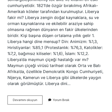
cumhuriyetidir. 1821’de özgür bırakılmış Afrikalı-
Amerikalı köleler tarafından kurulmuştur. Liberya
fakir mi? Liberya zengin doğal kaynaklara, su ve
orman kaynaklarına ve ekilebilir araziye sahip
olmasına rağmen dünyanın en fakir ülkelerinden
biridir. Kişi başına düşen ortalama yıllık gelir 1.
Liberya hangi dine mensup? Din: Animizm: %1,3,
Hıristiyanlar: %85,1 (Protestanlık: %76,3, Katolikler:
%7,2, bağımsız kiliseler: %1,6), İslam: %12,2.
Liberya’da maymun çiçeği hastalığı var mı?
Maymun çiçeği virüsü tarihsel olarak Orta ve Batı
Afrika’da, özellikle Demokratik Kongo Cumhuriyeti,
Nijerya, Kamerun ve Liberya gibi ülkelerde yaygın
olarak görülmüştür. Liberya dini…
Liberya
Devamını okuyun
Yorum Bırak
Tehlikeli
Mi