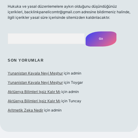
Hukuka ve yasal düzenlemelere aykırı olduğunu düşündüğünüz
içerikleri,
backlinkpanelicomtr@gmail.com
adresine bildirmeniz halinde,
ilgili içerikler yasal süre içerisinde sitemizden kaldırılacaktır.
Arama
SON YORUMLAR
Yunanistan Kavala Neyi Meşhur
için
admin
Yunanistan Kavala Neyi Meşhur
için
Toygar
Aktüerya Bilimleri Işsiz Kalır Mı
için
admin
Aktüerya Bilimleri Işsiz Kalır Mı
için
Tuncay
Aritmetik Zeka Nedir
için
admin