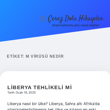
Çerez Dolu Hikayeler
menüyü
aç
Atıştırmalıklarla dolu neşeli bilgiler!
Anasayfa
Gizlilik Politikası
Yasal Uyarı
ETIKET:
M VIRÜSÜ NEDIR
Hakkımızda
LIBERYA TEHLIKELI MI
Tarih: Ocak 16, 2025
Liberya nasıl bir ülke? Liberya, Sahra altı Afrika’da
sömürgeleştirilmemiş tek ülke ve kıtanın en eski